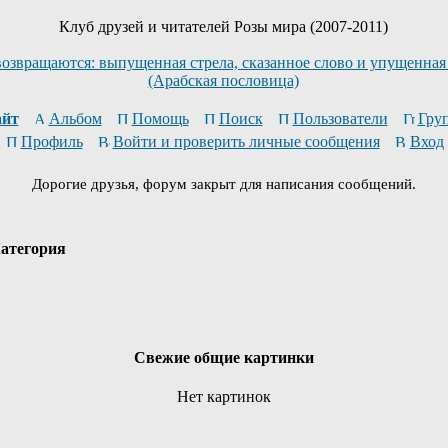
Клуб друзей и читателей Розы мира (2007-2011)
возвращаются: выпущенная стрела, сказанное слово и упущенная
(Арабская пословица)
йт
Альбом
Помощь
Поиск
Пользователи
Гру
Профиль
Войти и проверить личные сообщения
Вход
Дорогие друзья, форум закрыт для написания сообщений.
атегория
Свежие общие картинки
Нет картинок