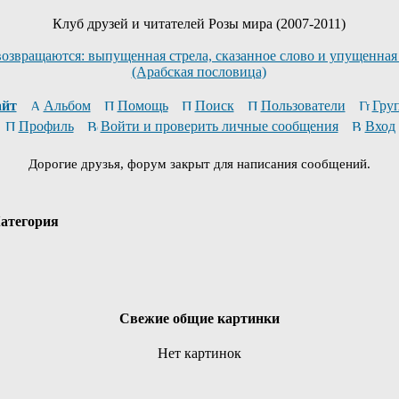
Клуб друзей и читателей Розы мира (2007-2011)
возвращаются: выпущенная стрела, сказанное слово и упущенная
(Арабская пословица)
йт
Альбом
Помощь
Поиск
Пользователи
Гру
Профиль
Войти и проверить личные сообщения
Вход
Дорогие друзья, форум закрыт для написания сообщений.
атегория
Свежие общие картинки
Нет картинок