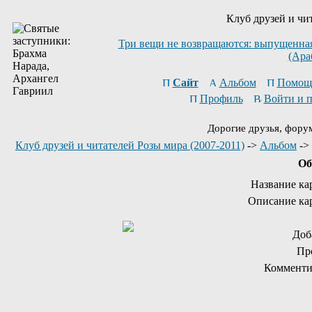
Клуб друзей и чи
Три вещи не возвращаются: выпущенная 
(Ара
Сайт
Альбом
Помощ
Профиль
Войти и 
Дорогие друзья, фору
Клуб друзей и читателей Розы мира (2007-2011)
->
Альбом
->
Об
Название ка
Описание ка
Доб
Пр
Комменти