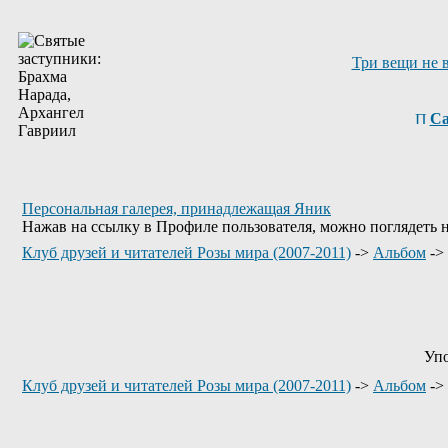
Три вещи не 
Са
Персональная галерея, принадлежащая Яник
Нажав на ссылку в Профиле пользователя, можно поглядеть 
Клуб друзей и читателей Розы мира (2007-2011)
->
Альбом
->
Упо
Клуб друзей и читателей Розы мира (2007-2011)
->
Альбом
->