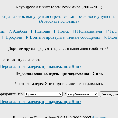
Клуб друзей и читателей Розы мира (2007-2011)
возвращаются: выпущенная стрела, сказанное слово и упущенная
(Арабская пословица)
йт
Альбом
Помощь
Поиск
Пользователи
Гру
Профиль
Войти и проверить личные сообщения
Вход
Дорогие друзья, форум закрыт для написания сообщений.
на его частную галерею
Персональная галерея, принадлежащая Яник
Персональная галерея, принадлежащая Яник
Частная галерея Яник пустая или не создавалась
рядочить по:
:
Персональная галерея, принадлежащая Яник
Powered by Photo Album 2.0.56 © 2002-2007
Smartor