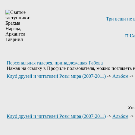
Три вещи не 
Са
Персональная галерея, принадлежащая Габова
Нажав на ссылку в Профиле пользователя, можно поглядеть 
Клуб друзей и читателей Розы мира (2007-2011)
->
Альбом
->
Упо
Клуб друзей и читателей Розы мира (2007-2011)
->
Альбом
->