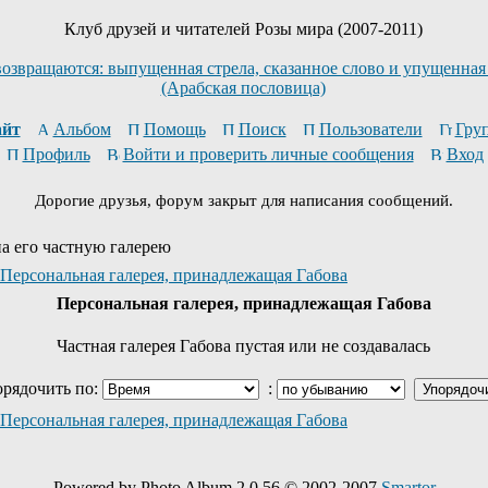
Клуб друзей и читателей Розы мира (2007-2011)
возвращаются: выпущенная стрела, сказанное слово и упущенная
(Арабская пословица)
йт
Альбом
Помощь
Поиск
Пользователи
Гру
Профиль
Войти и проверить личные сообщения
Вход
Дорогие друзья, форум закрыт для написания сообщений.
на его частную галерею
Персональная галерея, принадлежащая Габова
Персональная галерея, принадлежащая Габова
Частная галерея Габова пустая или не создавалась
рядочить по:
:
Персональная галерея, принадлежащая Габова
Powered by Photo Album 2.0.56 © 2002-2007
Smartor