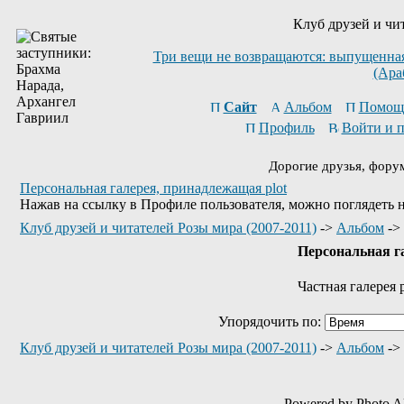
Клуб друзей и чи
Три вещи не возвращаются: выпущенная 
(Ара
Сайт
Альбом
Помощ
Профиль
Войти и 
Дорогие друзья, фору
Персональная галерея, принадлежащая plot
Нажав на ссылку в Профиле пользователя, можно поглядеть 
Клуб друзей и читателей Розы мира (2007-2011)
->
Альбом
->
Персональная г
Частная галерея p
Упорядочить по:
Клуб друзей и читателей Розы мира (2007-2011)
->
Альбом
->
Powered by Photo A