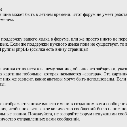
!
ичина может быть в летнем времени. Этот форум не умеет работа
еменем.
 поддержку вашего языка в форуме, или же просто никто не пере
зык. Если же поддержки нужного языка пока не существует, то в
Группы phpBB (ссылка есть внизу страницы)
артинка относится к вашему званию, обычно это звёздочки, ука
я картинка побольше, которая называется «аватара». Эта картин
т них же зависит, какие аватары могут быть использованы. Если
ны.
 отображается ниже вашего имени в созданном вами сообщении 
ния, чтобы показать какое количество сообщений было написан
ьные звания. Пожалуйста, не засоряйте форум ненужными сообщ
оличество отправленных вами сообщений.