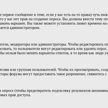
те первое сообщение в теме, если у вас есть на то права) чуть 
сего у вас нет прав на создание опроса. Вы должны ввести тему о
авить вариант
. Вы также можете установить лимит времени на 
вается администратором.
датели, модераторы или администраторы. Чтобы редактировать о
осовать, то пользователи могут редактировать или удалять опрос
обы нельзя было менять варианты ответов, в то время как люди у
ям или группам пользователей. Чтобы их просматривать, создав
торы форума могут предоставить такое разрешение, свяжитесь с
в опросе (чтобы предотвратить подтасовку результатов анонимн
димых прав доступа.