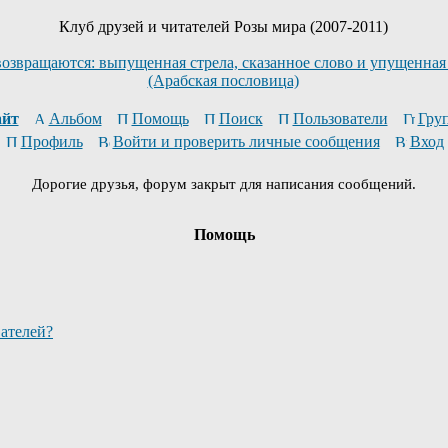
Клуб друзей и читателей Розы мира (2007-2011)
возвращаются: выпущенная стрела, сказанное слово и упущенная
(Арабская пословица)
йт
Альбом
Помощь
Поиск
Пользователи
Гру
Профиль
Войти и проверить личные сообщения
Вход
Дорогие друзья, форум закрыт для написания сообщений.
Помощь
вателей?