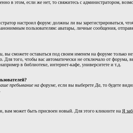
нно в этом, если же нет, то свяжитесь с администратором, воз
нистратор настроил форум: должны ли вы зарегистрироваться, чт
нонимным пользователям: аватары, личные сообщения, отправка e
и
, вы сможете оставаться под своим именем на форуме только не
ю. Для того, чтобы вас автоматически не отключало от форума, 
апример в библиотеке, интернет-кафе, университете и т.д.
льзователей?
аше пребывание на форуме
, если вы выберете
Да
, то будете вид
.
н, вам может быть присвоен новый. Для этого кликните на
Я за