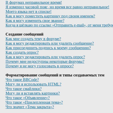
В форумах неправильное время!
Я изменил часовой пояс, но время все равно неправильное!
Моего языка нет в списке!
Как я могу поместить картинку под своим именем?
Как я могу изменить свое звание?
Когда я щёлкаю по ссылке «Отправить e-mail», от меня требу
Создание сообщений
Как мне создать тему в форуме?
Как я могу редактировать или удалить сообщение?
Как присоединить подпись к моему сообщению?
Как создать опрос?
Как я могу редактировать или удалить опрос?
Почему мне недоступны некоторые форумы?
Почему я не могу голосовать в опросе?
Форматирование сообщений и типы создаваемых тем
Что такое BBCode?
Могу ли я использовать HTML?
Что такое смайлики?
Могу ли я вставлять картинки?
Что такое «Объявление»?
Что такое «Прилепленная тема»?
Что значит «Тема закрыта»?