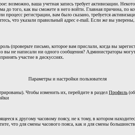
орое: возможно, ваша учетная запись требует активизации. Неко
 до того, как вы сможете в него войти. Главная причина, по к
 процесс регистрации, вам было сказано, требуется активизация
тесь, что указали правильный адрес e-mail. Если же вы уверены,
оль (проверьте письмо, которое вам прислали, когда вы зареги
жно вы не написали ни одного сообщения? Администраторы могу
принять участие в дискуссиях.
Параметры и настройки пользователя
стрированы). Чтобы изменить их, перейдите в раздел
Профиль
(об
ройки
щееся к другому часовому поясу, не к тому, в котором находитес
чтите, что для смены часового пояса, как и для смены большинст