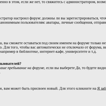
нно в этом, если же нет, то свяжитесь с администратором, воз
нистратор настроил форум: должны ли вы зарегистрироваться, чт
нонимным пользователям: аватары, личные сообщения, отправка e
и
, вы сможете оставаться под своим именем на форуме только не
ю. Для того, чтобы вас автоматически не отключало от форума, 
апример в библиотеке, интернет-кафе, университете и т.д.
льзователей?
аше пребывание на форуме
, если вы выберете
Да
, то будете вид
.
н, вам может быть присвоен новый. Для этого кликните на
Я за