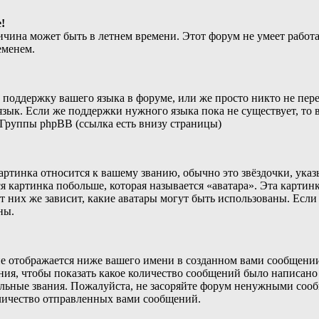
!
ичина может быть в летнем времени. Этот форум не умеет работа
еменем.
 поддержку вашего языка в форуме, или же просто никто не пере
зык. Если же поддержки нужного языка пока не существует, то в
Группы phpBB (ссылка есть внизу страницы)
артинка относится к вашему званию, обычно это звёздочки, ука
я картинка побольше, которая называется «аватара». Эта картин
т них же зависит, какие аватары могут быть использованы. Если
ны.
 отображается ниже вашего имени в созданном вами сообщении 
ния, чтобы показать какое количество сообщений было написан
ьные звания. Пожалуйста, не засоряйте форум ненужными сообщ
оличество отправленных вами сообщений.