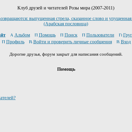
Клуб друзей и читателей Розы мира (2007-2011)
возвращаются: выпущенная стрела, сказанное слово и упущенная
(Арабская пословица)
йт
Альбом
Помощь
Поиск
Пользователи
Гру
Профиль
Войти и проверить личные сообщения
Вход
Дорогие друзья, форум закрыт для написания сообщений.
Помощь
вателей?