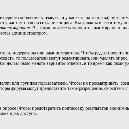
те первое сообщение в теме, если у вас есть на то права) чуть 
сего у вас нет прав на создание опроса. Вы должны ввести тему о
авить вариант
. Вы также можете установить лимит времени на 
вается администратором.
датели, модераторы или администраторы. Чтобы редактировать о
осовать, то пользователи могут редактировать или удалять опрос
обы нельзя было менять варианты ответов, в то время как люди у
ям или группам пользователей. Чтобы их просматривать, создав
торы форума могут предоставить такое разрешение, свяжитесь с
в опросе (чтобы предотвратить подтасовку результатов анонимн
димых прав доступа.