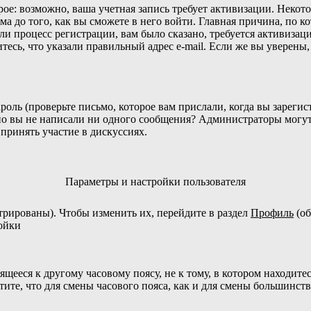
орое: возможно, ваша учетная запись требует активизации. Неко
 до того, как вы сможете в него войти. Главная причина, по к
 процесс регистрации, вам было сказано, требуется активизация
тесь, что указали правильный адрес e-mail. Если же вы уверены,
оль (проверьте письмо, которое вам прислали, когда вы зареги
жно вы не написали ни одного сообщения? Администраторы могу
принять участие в дискуссиях.
Параметры и настройки пользователя
стрированы). Чтобы изменить их, перейдите в раздел
Профиль
(об
ройки
щееся к другому часовому поясу, не к тому, в котором находитес
чтите, что для смены часового пояса, как и для смены большинст