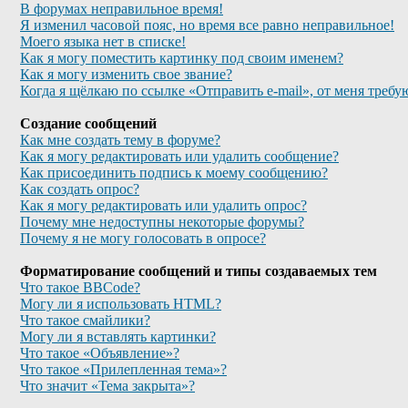
В форумах неправильное время!
Я изменил часовой пояс, но время все равно неправильное!
Моего языка нет в списке!
Как я могу поместить картинку под своим именем?
Как я могу изменить свое звание?
Когда я щёлкаю по ссылке «Отправить e-mail», от меня требу
Создание сообщений
Как мне создать тему в форуме?
Как я могу редактировать или удалить сообщение?
Как присоединить подпись к моему сообщению?
Как создать опрос?
Как я могу редактировать или удалить опрос?
Почему мне недоступны некоторые форумы?
Почему я не могу голосовать в опросе?
Форматирование сообщений и типы создаваемых тем
Что такое BBCode?
Могу ли я использовать HTML?
Что такое смайлики?
Могу ли я вставлять картинки?
Что такое «Объявление»?
Что такое «Прилепленная тема»?
Что значит «Тема закрыта»?