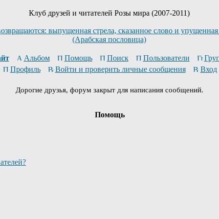
Клуб друзей и читателей Розы мира (2007-2011)
возвращаются: выпущенная стрела, сказанное слово и упущенная
(Арабская пословица)
йт
Альбом
Помощь
Поиск
Пользователи
Гру
Профиль
Войти и проверить личные сообщения
Вход
Дорогие друзья, форум закрыт для написания сообщений.
Помощь
вателей?