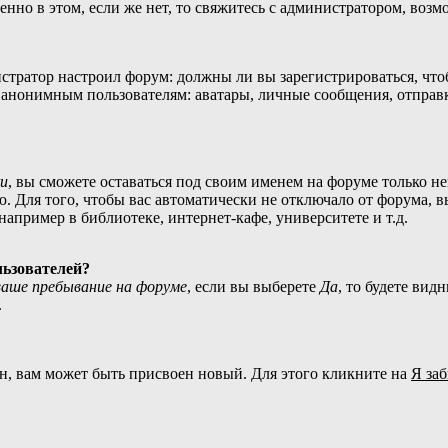
нно в этом, если же нет, то свяжитесь с администратором, воз
нистратор настроил форум: должны ли вы зарегистрироваться, чт
нонимным пользователям: аватары, личные сообщения, отправка e
и
, вы сможете оставаться под своим именем на форуме только не
ю. Для того, чтобы вас автоматически не отключало от форума, 
апример в библиотеке, интернет-кафе, университете и т.д.
льзователей?
аше пребывание на форуме
, если вы выберете
Да
, то будете вид
.
н, вам может быть присвоен новый. Для этого кликните на
Я за