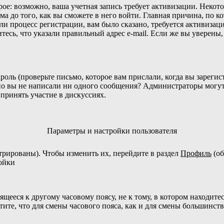
орое: возможно, ваша учетная запись требует активизации. Неко
 до того, как вы сможете в него войти. Главная причина, по к
 процесс регистрации, вам было сказано, требуется активизация
тесь, что указали правильный адрес e-mail. Если же вы уверены,
оль (проверьте письмо, которое вам прислали, когда вы зареги
жно вы не написали ни одного сообщения? Администраторы могу
принять участие в дискуссиях.
Параметры и настройки пользователя
стрированы). Чтобы изменить их, перейдите в раздел
Профиль
(об
ройки
щееся к другому часовому поясу, не к тому, в котором находитес
чтите, что для смены часового пояса, как и для смены большинст