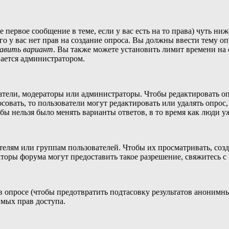
те первое сообщение в теме, если у вас есть на то права) чуть 
сего у вас нет прав на создание опроса. Вы должны ввести тему о
авить вариант
. Вы также можете установить лимит времени на 
вается администратором.
датели, модераторы или администраторы. Чтобы редактировать о
осовать, то пользователи могут редактировать или удалять опрос
обы нельзя было менять варианты ответов, в то время как люди у
ям или группам пользователей. Чтобы их просматривать, создав
торы форума могут предоставить такое разрешение, свяжитесь с
в опросе (чтобы предотвратить подтасовку результатов анонимн
димых прав доступа.