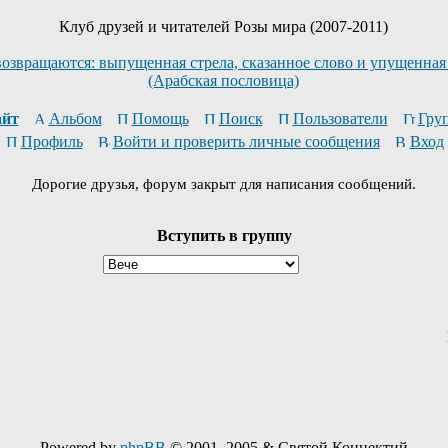
Клуб друзей и читателей Розы мира (2007-2011)
возвращаются: выпущенная стрела, сказанное слово и упущенная
(Арабская пословица)
йт
Альбом
Помощь
Поиск
Пользователи
Гру
Профиль
Войти и проверить личные сообщения
Вход
Дорогие друзья, форум закрыт для написания сообщений.
Вступить в группу
Powered by
phpBB
© 2001, 2005 & Святой Коннектий