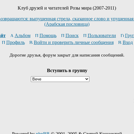
Клуб друзей и читателей Розы мира (2007-2011)
возвращаются: выпущенная стрела, сказанное слово и упущенная
(Арабская пословица)
йт
Альбом
Помощь
Поиск
Пользователи
Гру
Профиль
Войти и проверить личные сообщения
Вход
Дорогие друзья, форум закрыт для написания сообщений.
Вступить в группу
Powered by
phpBB
© 2001, 2005 & Святой Коннектий