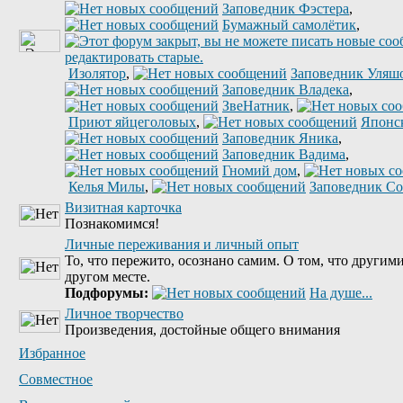
Заповедник Фэстера
,
Бумажный самолётик
,
Изолятор
,
Заповедник Уляш
Заповедник Владека
,
ЗвеНатник
,
Приют яйцеголовых
,
Японс
Заповедник Яника
,
Заповедник Вадима
,
Гномий дом
,
Келья Милы
,
Заповедник С
Визитная карточка
Познакомимся!
Личные переживания и личный опыт
То, что пережито, осознано самим. О том, что другими
другом месте.
Подфорумы:
На душе...
Личное творчество
Произведения, достойные общего внимания
Избранное
Совместное