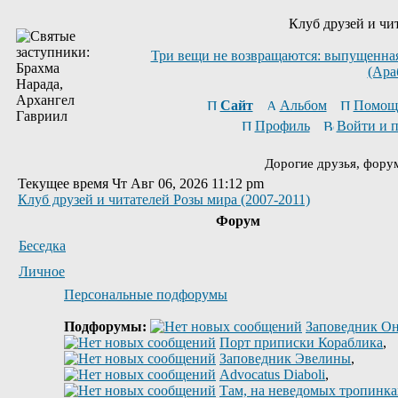
Клуб друзей и чи
Три вещи не возвращаются: выпущенная 
(Ара
Сайт
Альбом
Помощ
Профиль
Войти и 
Дорогие друзья, фору
Текущее время Чт Авг 06, 2026 11:12 pm
Клуб друзей и читателей Розы мира (2007-2011)
Форум
Беседка
Личное
Персональные подфорумы
Подфорумы:
Заповедник Он
Порт приписки Кораблика
,
Заповедник Эвелины
,
Advocatus Diaboli
,
Там, на неведомых тропинках