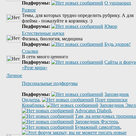
Подфорумы:
О уицраорах
Разное
Темы, для которых трудно определить рубрику. А для
флейма - пожалуйте в корзинку. :)
Подфорумы:
Юмор
Естественные науки
Физика, биология, медицина
Подфорумы:
Будь здоров!
Ссылки
В сети много ценного
Подфорумы:
Сайты и фору
«Розе мира»
Личное
Персональные подфорумы
Подфорумы:
Заповедник
Ондатра
,
Порт приписки
Кораблика
,
Заповедник Эве
Advocatus Diaboli
,
Там, на неведомых тропинках
Заповедник Фэстера
,
Бумажный самолётик
,