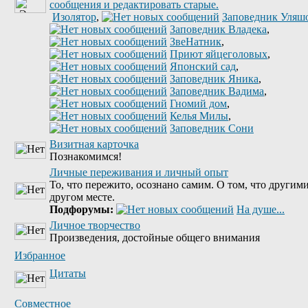
Изолятор
,
Заповедник Уляш
Заповедник Владека
,
ЗвеНатник
,
Приют яйцеголовых
,
Японский сад
,
Заповедник Яника
,
Заповедник Вадима
,
Гномий дом
,
Келья Милы
,
Заповедник Сони
Визитная карточка
Познакомимся!
Личные переживания и личный опыт
То, что пережито, осознано самим. О том, что другими
другом месте.
Подфорумы:
На душе...
Личное творчество
Произведения, достойные общего внимания
Избранное
Цитаты
Совместное