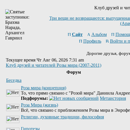
Клуб друзей и чи
Три вещи не возвращаются: выпущенная 
(Ара
Сайт
Альбом
Помощ
Профиль
Войти и 
Дорогие друзья, фору
Текущее время Чт Авг 06, 2026 7:31 am
Клуб друзей и читателей Розы мира (2007-2011)
Форум
Беседка
Роза мира (концепция)
То, что прямо связано с "Розой мира" Даниила Андре
Подфорумы:
Метаистория
Роза Мира (жизнь)
Всё, что связано с приближением Розы мира в Энрофе
Религии, духовные традиции, философия
Гипотезы