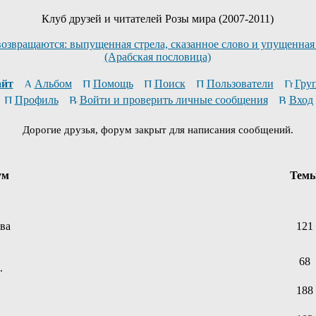
Клуб друзей и читателей Розы мира (2007-2011)
возвращаются: выпущенная стрела, сказанное слово и упущенная
(Арабская пословица)
йт
Альбом
Помощь
Поиск
Пользователи
Гру
Профиль
Войти и проверить личные сообщения
Вход
Дорогие друзья, форум закрыт для написания сообщений.
ум
Тем
ева
121
68
.
188