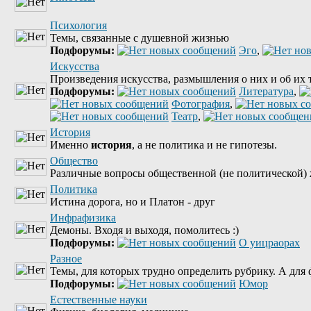
Психология
Темы, связанные с душевной жизнью
Подфорумы:
Эго
,
Искусства
Произведения искусства, размышления о них и об их 
Подфорумы:
Литература
,
Фотография
,
Театр
,
История
Именно
история
, а не политика и не гипотезы.
Общество
Различные вопросы общественной (не политической) 
Политика
Истина дорога, но и Платон - друг
Инфрафизика
Демоны. Входя и выходя, помолитесь :)
Подфорумы:
О уицраорах
Разное
Темы, для которых трудно определить рубрику. А для ф
Подфорумы:
Юмор
Естественные науки