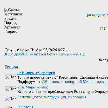
Три вещи не 
Са
Текущее время Пт Авг 07, 2026 6:27 pm
Клуб друзей и читателей Розы мира (2007-2011)
Фор
Беседка
Роза мира (концепция)
То, что прямо связано с "Розой мира" Даниила Андре
Подфорумы:
Метаистория
Роза Мира (жизнь)
Всё, что связано с приближением Розы мира в Энрофе
Религии, духовные традиции, философия
Гипотезы