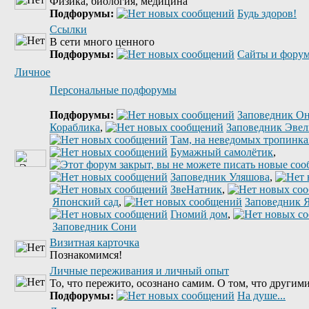
Физика, биология, медицина
Подфорумы:
Будь здоров!
Ссылки
В сети много ценного
Подфорумы:
Сайты и форум
Личное
Персональные подфорумы
Подфорумы:
Заповедник Он
Кораблика
,
Заповедник Эве
Там, на неведомых тропинках
Бумажный самолётик
,
Заповедник Уляшова
,
ЗвеНатник
,
Японский сад
,
Заповедник 
Гномий дом
,
Заповедник Сони
Визитная карточка
Познакомимся!
Личные переживания и личный опыт
То, что пережито, осознано самим. О том, что другими
Подфорумы:
На душе...