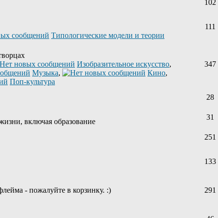
102
111
Типологические модели и теории
творцах
Изобразительное искусство
,
347
Музыка
,
Кино
,
Поп-культура
28
31
жизни, включая образование
251
133
лейма - пожалуйте в корзинку. :)
291