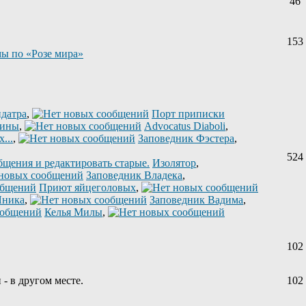
46
153
ы по «Розе мира»
датра
,
Порт приписки
лины
,
Advocatus Diaboli
,
...
,
Заповедник Фэстера
,
524
Изолятор
,
Заповедник Владека
,
Приют яйцеголовых
,
Яника
,
Заповедник Вадима
,
Келья Милы
,
102
 - в другом месте.
102