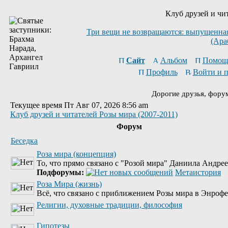
Клуб друзей и чи
Три вещи не возвращаются: выпущенная 
(Ара
Сайт
Альбом
Помощ
Профиль
Войти и 
Дорогие друзья, фору
Текущее время Пт Авг 07, 2026 8:56 am
Клуб друзей и читателей Розы мира (2007-2011)
Форум
Беседка
Роза мира (концепция)
То, что прямо связано с "Розой мира" Даниила Андре
Подфорумы:
Метаистория
Роза Мира (жизнь)
Всё, что связано с приближением Розы мира в Энрофе
Религии, духовные традиции, философия
Гипотезы