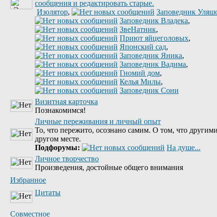
Изолятор
,
Заповедник Уляш
Заповедник Владека
,
ЗвеНатник
,
Приют яйцеголовых
,
Японский сад
,
Заповедник Яника
,
Заповедник Вадима
,
Гномий дом
,
Келья Милы
,
Заповедник Сони
Визитная карточка
Познакомимся!
Личные переживания и личный опыт
То, что пережито, осознано самим. О том, что другими
другом месте.
Подфорумы:
На душе...
Личное творчество
Произведения, достойные общего внимания
Избранное
Цитаты
Совместное