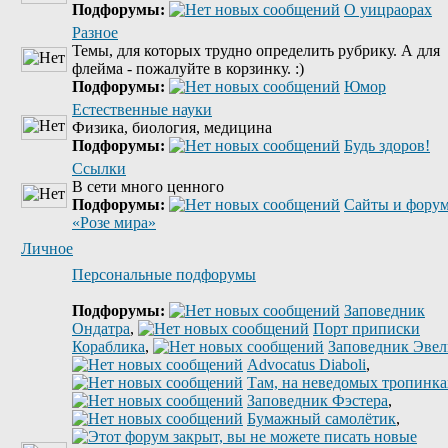
Подфорумы:
О уицраорах
Разное
Темы, для которых трудно определить рубрику. А для
флейма - пожалуйте в корзинку. :)
Подфорумы:
Юмор
Естественные науки
Физика, биология, медицина
Подфорумы:
Будь здоров!
Ссылки
В сети много ценного
Подфорумы:
Сайты и фору
«Розе мира»
Личное
Персональные подфорумы
Подфорумы:
Заповедник
Ондатра
,
Порт приписки
Кораблика
,
Заповедник Эве
Advocatus Diaboli
,
Там, на неведомых тропинках
Заповедник Фэстера
,
Бумажный самолётик
,