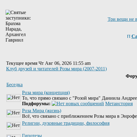
Три вещи не 
Са
Текущее время Чт Авг 06, 2026 11:55 am
Клуб друзей и читателей Розы мира (2007-2011)
Фор
Беседка
Роза мира (концепция)
То, что прямо связано с "Розой мира" Даниила Андре
Подфорумы:
Метаистория
Роза Мира (жизнь)
Всё, что связано с приближением Розы мира в Энрофе
Религии, духовные традиции, философия
Гипотезы