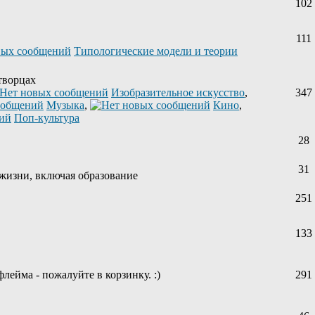
102
111
Типологические модели и теории
творцах
Изобразительное искусство
,
347
Музыка
,
Кино
,
Поп-культура
28
31
жизни, включая образование
251
133
лейма - пожалуйте в корзинку. :)
291