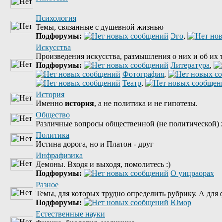
Психология
Темы, связанные с душевной жизнью
Подфорумы:
Эго
,
Искусства
Произведения искусства, размышления о них и об их 
Подфорумы:
Литература
,
Фотография
,
Театр
,
История
Именно
история
, а не политика и не гипотезы.
Общество
Различные вопросы общественной (не политической) 
Политика
Истина дорога, но и Платон - друг
Инфрафизика
Демоны. Входя и выходя, помолитесь :)
Подфорумы:
О уицраорах
Разное
Темы, для которых трудно определить рубрику. А для ф
Подфорумы:
Юмор
Естественные науки