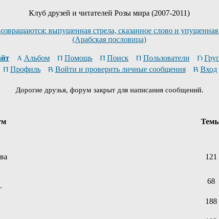
Клуб друзей и читателей Розы мира (2007-2011)
возвращаются: выпущенная стрела, сказанное слово и упущенная
(Арабская пословица)
йт
Альбом
Помощь
Поиск
Пользователи
Гру
Профиль
Войти и проверить личные сообщения
Вход
Дорогие друзья, форум закрыт для написания сообщений.
ум
Тем
ева
121
68
.
188