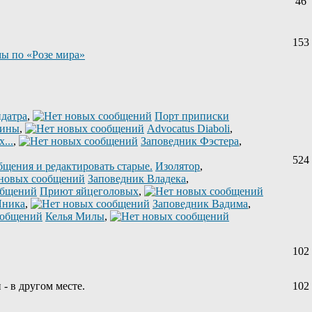
46
153
ы по «Розе мира»
датра
,
Порт приписки
лины
,
Advocatus Diaboli
,
...
,
Заповедник Фэстера
,
524
Изолятор
,
Заповедник Владека
,
Приют яйцеголовых
,
Яника
,
Заповедник Вадима
,
Келья Милы
,
102
 - в другом месте.
102