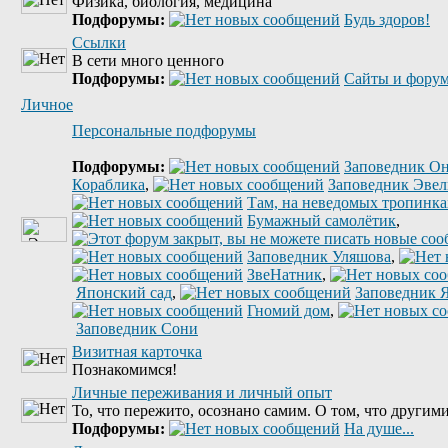
Физика, биология, медицина
Подфорумы:
Будь здоров!
Ссылки
В сети много ценного
Подфорумы:
Сайты и форум
Личное
Персональные подфорумы
Подфорумы:
Заповедник Он
Кораблика
,
Заповедник Эве
Там, на неведомых тропинках
Бумажный самолётик
,
Заповедник Уляшова
,
ЗвеНатник
,
Японский сад
,
Заповедник 
Гномий дом
,
Заповедник Сони
Визитная карточка
Познакомимся!
Личные переживания и личный опыт
То, что пережито, осознано самим. О том, что другими
Подфорумы:
На душе...