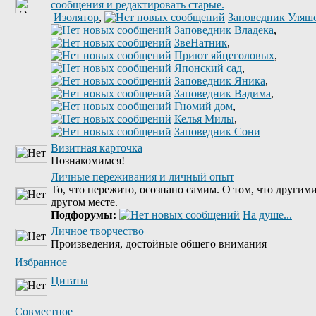
Изолятор
,
Заповедник Уляш
Заповедник Владека
,
ЗвеНатник
,
Приют яйцеголовых
,
Японский сад
,
Заповедник Яника
,
Заповедник Вадима
,
Гномий дом
,
Келья Милы
,
Заповедник Сони
Визитная карточка
Познакомимся!
Личные переживания и личный опыт
То, что пережито, осознано самим. О том, что другими
другом месте.
Подфорумы:
На душе...
Личное творчество
Произведения, достойные общего внимания
Избранное
Цитаты
Совместное