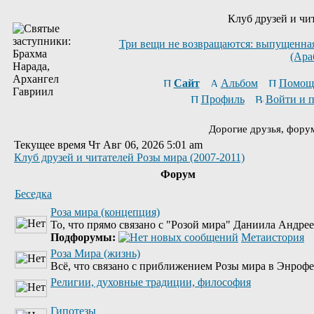
Клуб друзей и чи
Три вещи не возвращаются: выпущенная 
(Ара
Сайт
Альбом
Помощ
Профиль
Войти и 
Дорогие друзья, фору
Текущее время Чт Авг 06, 2026 5:01 am
Клуб друзей и читателей Розы мира (2007-2011)
Форум
Беседка
Роза мира (концепция)
То, что прямо связано с "Розой мира" Даниила Андре
Подфорумы:
Метаистория
Роза Мира (жизнь)
Всё, что связано с приближением Розы мира в Энрофе
Религии, духовные традиции, философия
Гипотезы