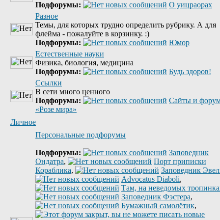
Подфорумы:
О уицраорах
Разное
Темы, для которых трудно определить рубрику. А для
флейма - пожалуйте в корзинку. :)
Подфорумы:
Юмор
Естественные науки
Физика, биология, медицина
Подфорумы:
Будь здоров!
Ссылки
В сети много ценного
Подфорумы:
Сайты и фору
«Розе мира»
Личное
Персональные подфорумы
Подфорумы:
Заповедник
Ондатра
,
Порт приписки
Кораблика
,
Заповедник Эве
Advocatus Diaboli
,
Там, на неведомых тропинках
Заповедник Фэстера
,
Бумажный самолётик
,