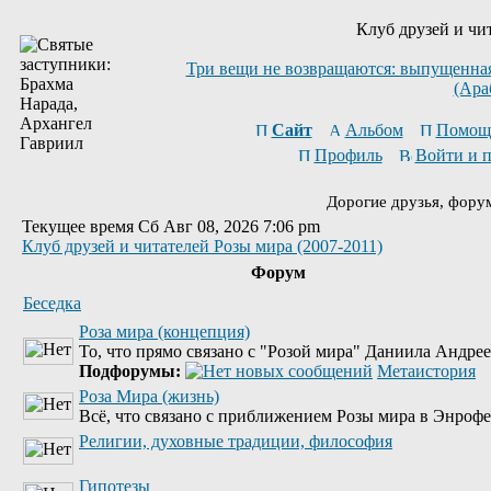
Клуб друзей и чи
Три вещи не возвращаются: выпущенная 
(Ара
Сайт
Альбом
Помощ
Профиль
Войти и 
Дорогие друзья, фору
Текущее время Сб Авг 08, 2026 7:06 pm
Клуб друзей и читателей Розы мира (2007-2011)
Форум
Беседка
Роза мира (концепция)
То, что прямо связано с "Розой мира" Даниила Андре
Подфорумы:
Метаистория
Роза Мира (жизнь)
Всё, что связано с приближением Розы мира в Энрофе
Религии, духовные традиции, философия
Гипотезы