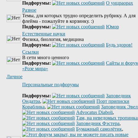
Подфорумы:
О уицраорах
Разное
Темы, для которых трудно определить рубрику. А для
флейма - пожалуйте в корзинку. :)
Подфорумы:
Юмор
Естественные науки
Физика, биология, медицина
Подфорумы:
Будь здоров!
Ссылки
В сети много ценного
Подфорумы:
Сайты и фору
«Розе мира»
Личное
Персональные подфорумы
Подфорумы:
Заповедник
Ондатра
,
Порт приписки
Кораблика
,
Заповедник Эве
Advocatus Diaboli
,
Там, на неведомых тропинках
Заповедник Фэстера
,
Бумажный самолётик
,