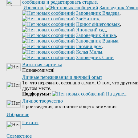
Изолятор
,
Заповедник Уляш
Заповедник Владека
,
ЗвеНатник
,
Приют яйцеголовых
,
Японский сад
,
Заповедник Яника
,
Заповедник Вадима
,
Гномий дом
,
Келья Милы
,
Заповедник Сони
Визитная карточка
Познакомимся!
Личные переживания и личный опыт
То, что пережито, осознано самим. О том, что другими
другом месте.
Подфорумы:
На душе...
Личное творчество
Произведения, достойные общего внимания
Избранное
Цитаты
Совместное