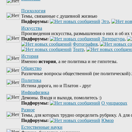
Психология
Темы, связанные с душевной жизнью
Подфорумы:
Эго
,
Искусства
Произведения искусства, размышления о них и об их 
Подфорумы:
Литература
,
Фотография
,
Театр
,
История
Именно
история
, а не политика и не гипотезы.
Общество
Различные вопросы общественной (не политической) 
Политика
Истина дорога, но и Платон - друг
Инфрафизика
Демоны. Входя и выходя, помолитесь :)
Подфорумы:
О уицраорах
Разное
Темы, для которых трудно определить рубрику. А для ф
Подфорумы:
Юмор
Естественные науки