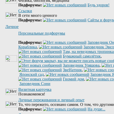
Физика, биология, медицина
Подфорумы:
Будь здоров!
Ссылки
В сети много ценного
Подфорумы:
Сайты и форум
Личное
Персональные подфорумы
Подфорумы:
Заповедник Он
Кораблика
,
Заповедник Эве
Там, на неведомых тропинках
Бумажный самолётик
,
Заповедник Уляшова
,
ЗвеНатник
,
Японский сад
,
Заповедник 
Гномий дом
,
Заповедник Сони
Визитная карточка
Познакомимся!
Личные переживания и личный опыт
То, что пережито, осознано самим. О том, что другими
Подфорумы:
На душе...