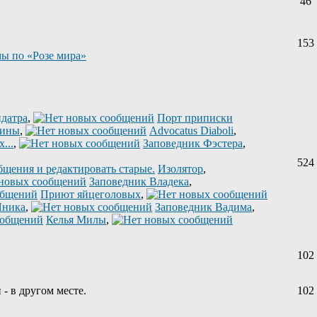
46
153
ы по «Розе мира»
датра
,
Порт приписки
лины
,
Advocatus Diaboli
,
...
,
Заповедник Фэстера
,
524
Изолятор
,
Заповедник Владека
,
Приют яйцеголовых
,
Яника
,
Заповедник Вадима
,
Келья Милы
,
102
 - в другом месте.
102