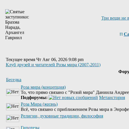
Три вещи не 
Са
Текущее время Чт Авг 06, 2026 9:08 pm
Клуб друзей и читателей Розы мира (2007-2011)
Фор
Беседка
Роза мира (концепция)
То, что прямо связано с "Розой мира" Даниила Андре
Подфорумы:
Метаистория
Роза Мира (жизнь)
Всё, что связано с приближением Розы мира в Энрофе
Религии, духовные традиции, философия
Гипотезы