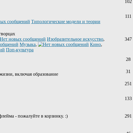
102
111
Типологические модели и теории
творцах
Изобразительное искусство
,
347
Музыка
,
Кино
,
Поп-культура
28
31
жизни, включая образование
251
133
лейма - пожалуйте в корзинку. :)
291