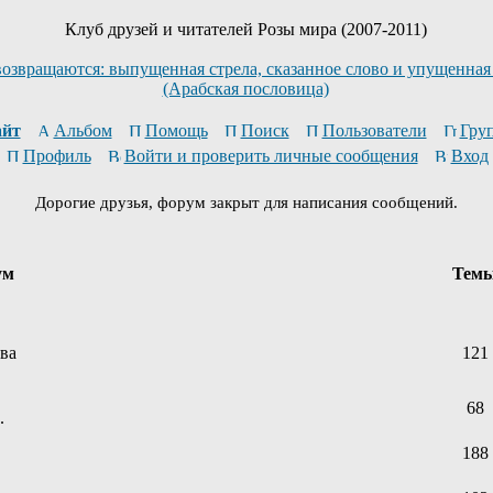
Клуб друзей и читателей Розы мира (2007-2011)
возвращаются: выпущенная стрела, сказанное слово и упущенная
(Арабская пословица)
йт
Альбом
Помощь
Поиск
Пользователи
Гру
Профиль
Войти и проверить личные сообщения
Вход
Дорогие друзья, форум закрыт для написания сообщений.
ум
Тем
ева
121
68
.
188