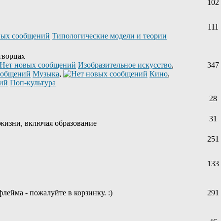
102
111
Типологические модели и теории
творцах
Изобразительное искусство
,
347
Музыка
,
Кино
,
Поп-культура
28
31
жизни, включая образование
251
133
лейма - пожалуйте в корзинку. :)
291