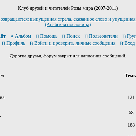
Клуб друзей и читателей Розы мира (2007-2011)
возвращаются: выпущенная стрела, сказанное слово и упущенная
(Арабская пословица)
йт
Альбом
Помощь
Поиск
Пользователи
Гру
Профиль
Войти и проверить личные сообщения
Вход
Дорогие друзья, форум закрыт для написания сообщений.
ум
Тем
ева
121
68
.
188