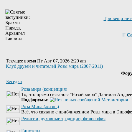
Три вещи не 
Са
Текущее время Пт Авг 07, 2026 2:29 am
Клуб друзей и читателей Розы мира (2007-2011)
Фор
Беседка
Роза мира (концепция)
То, что прямо связано с "Розой мира" Даниила Андре
Подфорумы:
Метаистория
Роза Мира (жизнь)
Всё, что связано с приближением Розы мира в Энрофе
Религии, духовные традиции, философия
Гипотезы