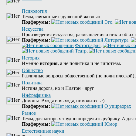
Психология
Темы, связанные с душевной жизнью
Подфорумы:
Эго
,
Искусства
Произведения искусства, размышления о них и об их 
Подфорумы:
Литература
,
Фотография
,
Театр
,
История
Именно
история
, а не политика и не гипотезы.
Общество
Различные вопросы общественной (не политической) 
Политика
Истина дорога, но и Платон - друг
Инфрафизика
Демоны. Входя и выходя, помолитесь :)
Подфорумы:
О уицраорах
Разное
Темы, для которых трудно определить рубрику. А для ф
Подфорумы:
Юмор
Естественные науки