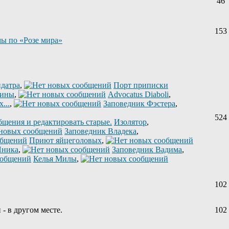
46
153
ы по «Розе мира»
датра
,
Порт приписки
лины
,
Advocatus Diaboli
,
...
,
Заповедник Фэстера
,
524
Изолятор
,
Заповедник Владека
,
Приют яйцеголовых
,
Яника
,
Заповедник Вадима
,
Келья Милы
,
102
 - в другом месте.
102