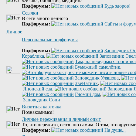
Физика, биология, медицина
Подфорумы:
Будь здоров!
Ссылки
В сети много ценного
Подфорумы:
Сайты и форум
Личное
Персональные подфорумы
Подфорумы:
Заповедник Он
Кораблика
,
Заповедник Эве
Там, на неведомых тропинках
Бумажный самолётик
,
Заповедник Уляшова
,
ЗвеНатник
,
Японский сад
,
Заповедник 
Гномий дом
,
Заповедник Сони
Визитная карточка
Познакомимся!
Личные переживания и личный опыт
То, что пережито, осознано самим. О том, что другими
Подфорумы:
На душе...