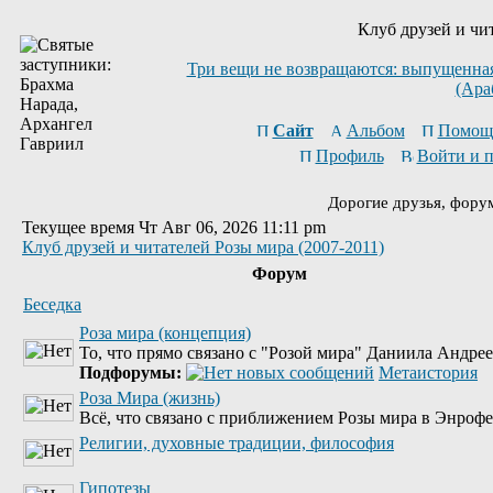
Клуб друзей и чи
Три вещи не возвращаются: выпущенная 
(Ара
Сайт
Альбом
Помощ
Профиль
Войти и 
Дорогие друзья, фору
Текущее время Чт Авг 06, 2026 11:11 pm
Клуб друзей и читателей Розы мира (2007-2011)
Форум
Беседка
Роза мира (концепция)
То, что прямо связано с "Розой мира" Даниила Андре
Подфорумы:
Метаистория
Роза Мира (жизнь)
Всё, что связано с приближением Розы мира в Энрофе
Религии, духовные традиции, философия
Гипотезы