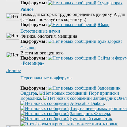
Подфорумы:
О уицраорах
Разное
Темы, для которых трудно определить рубрику. А для
флейма - пожалуйте в корзинку. :)
Подфорумы:
Юмор
Естественные науки
Физика, биология, медицина
Подфорумы:
Будь здоров!
Ссылки
В сети много ценного
Подфорумы:
Сайты и фору
«Розе мира»
Личное
Персональные подфорумы
Подфорумы:
Заповедник
Ондатра
,
Порт приписки
Кораблика
,
Заповедник Эве
Advocatus Diaboli
,
Там, на неведомых тропинках
Заповедник Фэстера
,
Бумажный самолётик
,