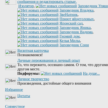
Изолятор
,
Заповедник Уляш
Заповедник Владека
,
ЗвеНатник
,
Приют яйцеголовых
,
Японский сад
,
Заповедник Яника
,
Заповедник Вадима
,
Гномий дом
,
Келья Милы
,
Заповедник Сони
Визитная карточка
Познакомимся!
Личные переживания и личный опыт
То, что пережито, осознано самим. О том, что другими
другом месте.
Подфорумы:
На душе...
Личное творчество
Произведения, достойные общего внимания
Избранное
Цитаты
Совместное