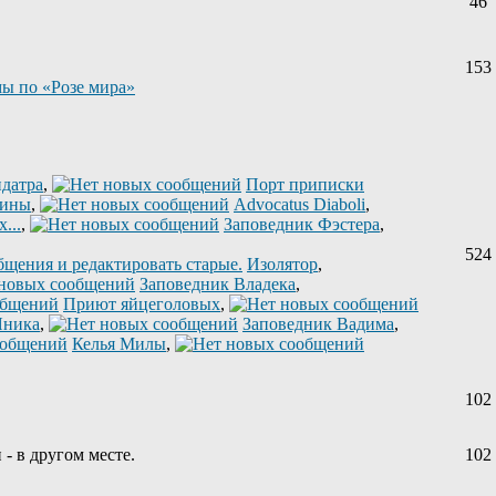
46
153
ы по «Розе мира»
датра
,
Порт приписки
лины
,
Advocatus Diaboli
,
...
,
Заповедник Фэстера
,
524
Изолятор
,
Заповедник Владека
,
Приют яйцеголовых
,
Яника
,
Заповедник Вадима
,
Келья Милы
,
102
 - в другом месте.
102