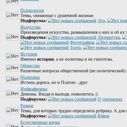
Психология
Темы, связанные с душевной жизнью
Подфорумы:
Эго
,
Искусства
Произведения искусства, размышления о них и об их 
Подфорумы:
Литература
,
Фотография
,
Театр
,
История
Именно
история
, а не политика и не гипотезы.
Общество
Различные вопросы общественной (не политической) 
Политика
Истина дорога, но и Платон - друг
Инфрафизика
Демоны. Входя и выходя, помолитесь :)
Подфорумы:
О уицраорах
Разное
Темы, для которых трудно определить рубрику. А для ф
Подфорумы:
Юмор
Естественные науки