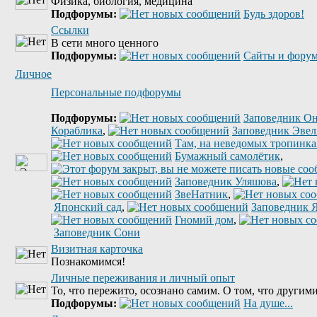
Физика, биология, медицина
Подфорумы:
Будь здоров!
Ссылки
В сети много ценного
Подфорумы:
Сайты и форум
Личное
Персональные подфорумы
Подфорумы:
Заповедник Он
Кораблика
,
Заповедник Эве
Там, на неведомых тропинках
Бумажный самолётик
,
Заповедник Уляшова
,
ЗвеНатник
,
Японский сад
,
Заповедник 
Гномий дом
,
Заповедник Сони
Визитная карточка
Познакомимся!
Личные переживания и личный опыт
То, что пережито, осознано самим. О том, что другими
Подфорумы:
На душе...