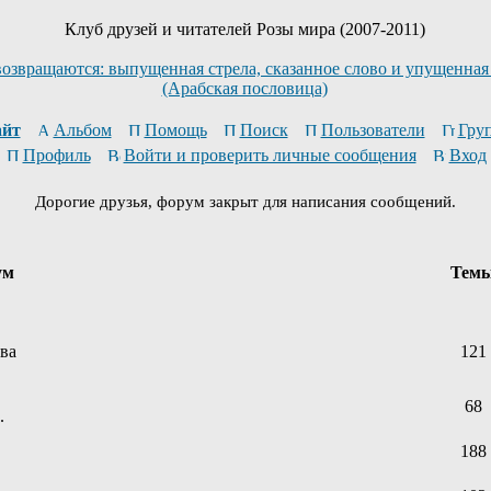
Клуб друзей и читателей Розы мира (2007-2011)
возвращаются: выпущенная стрела, сказанное слово и упущенная
(Арабская пословица)
йт
Альбом
Помощь
Поиск
Пользователи
Гру
Профиль
Войти и проверить личные сообщения
Вход
Дорогие друзья, форум закрыт для написания сообщений.
ум
Тем
ева
121
68
.
188