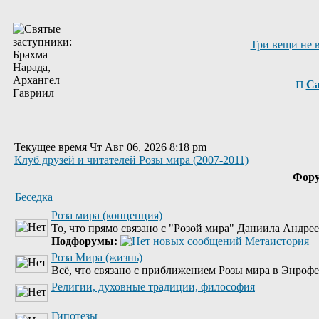
Три вещи не 
Са
Текущее время Чт Авг 06, 2026 8:18 pm
Клуб друзей и читателей Розы мира (2007-2011)
Фор
Беседка
Роза мира (концепция)
То, что прямо связано с "Розой мира" Даниила Андре
Подфорумы:
Метаистория
Роза Мира (жизнь)
Всё, что связано с приближением Розы мира в Энрофе
Религии, духовные традиции, философия
Гипотезы