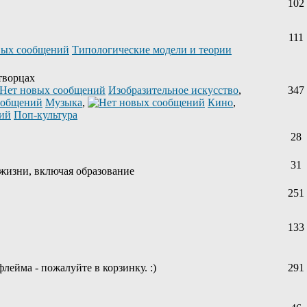
102
111
Типологические модели и теории
творцах
Изобразительное искусство
,
347
Музыка
,
Кино
,
Поп-культура
28
31
жизни, включая образование
251
133
лейма - пожалуйте в корзинку. :)
291