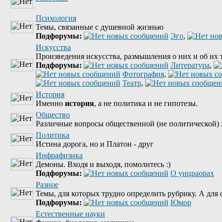
Психология
Темы, связанные с душевной жизнью
Подфорумы:
Эго
,
Искусства
Произведения искусства, размышления о них и об их 
Подфорумы:
Литература
,
Фотография
,
Театр
,
История
Именно
история
, а не политика и не гипотезы.
Общество
Различные вопросы общественной (не политической) 
Политика
Истина дорога, но и Платон - друг
Инфрафизика
Демоны. Входя и выходя, помолитесь :)
Подфорумы:
О уицраорах
Разное
Темы, для которых трудно определить рубрику. А для ф
Подфорумы:
Юмор
Естественные науки