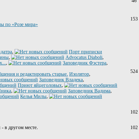
46
153
ы по «Розе мира»
датра
,
Порт приписки
лины
,
Advocatus Diaboli
,
...
,
Заповедник Фэстера
,
524
Изолятор
,
Заповедник Владека
,
Приют яйцеголовых
,
Яника
,
Заповедник Вадима
,
Келья Милы
,
102
 - в другом месте.
102