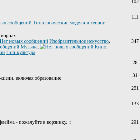
102
111
Типологические модели и теории
творцах
Изобразительное искусство
,
347
Музыка
,
Кино
,
Поп-культура
28
31
жизни, включая образование
251
133
лейма - пожалуйте в корзинку. :)
291