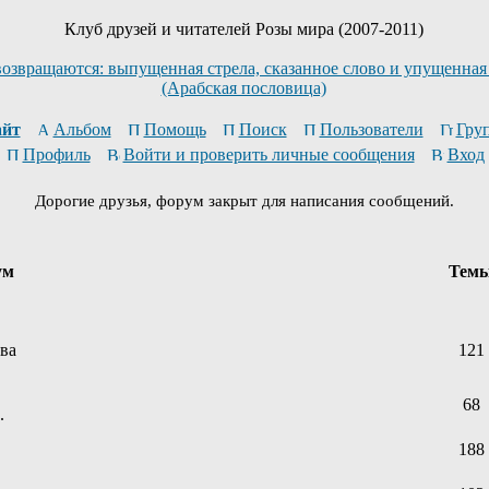
Клуб друзей и читателей Розы мира (2007-2011)
возвращаются: выпущенная стрела, сказанное слово и упущенная
(Арабская пословица)
йт
Альбом
Помощь
Поиск
Пользователи
Гру
Профиль
Войти и проверить личные сообщения
Вход
Дорогие друзья, форум закрыт для написания сообщений.
ум
Тем
ева
121
68
.
188