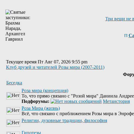
Три вещи не 
Са
Текущее время Пт Авг 07, 2026 9:55 pm
Клуб друзей и читателей Розы мира (2007-2011)
Фор
Беседка
Роза мира (концепция)
То, что прямо связано с "Розой мира" Даниила Андре
Подфорумы:
Метаистория
Роза Мира (жизнь)
Всё, что связано с приближением Розы мира в Энрофе
Религии, духовные традиции, философия
Гипотезы