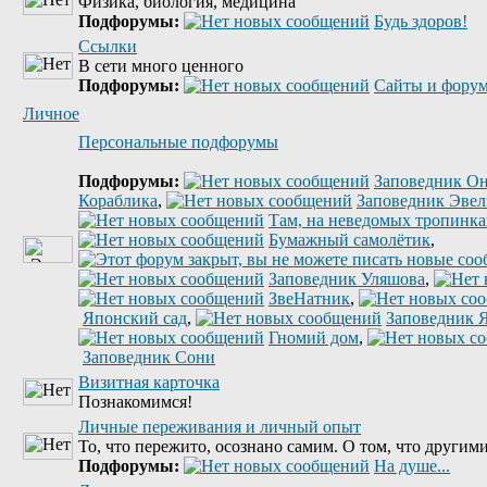
Физика, биология, медицина
Подфорумы:
Будь здоров!
Ссылки
В сети много ценного
Подфорумы:
Сайты и форум
Личное
Персональные подфорумы
Подфорумы:
Заповедник Он
Кораблика
,
Заповедник Эве
Там, на неведомых тропинках
Бумажный самолётик
,
Заповедник Уляшова
,
ЗвеНатник
,
Японский сад
,
Заповедник 
Гномий дом
,
Заповедник Сони
Визитная карточка
Познакомимся!
Личные переживания и личный опыт
То, что пережито, осознано самим. О том, что другими
Подфорумы:
На душе...