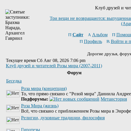
Клуб друзей и чи
Три вещи не возвращаются: выпущенная 
(Ара
Сайт
Альбом
Помощ
Профиль
Войти и 
Дорогие друзья, фору
Текущее время Сб Авг 08, 2026 7:06 pm
Клуб друзей и читателей Розы мира (2007-2011)
Форум
Беседка
Роза мира (концепция)
То, что прямо связано с "Розой мира" Даниила Андре
Подфорумы:
Метаистория
Роза Мира (жизнь)
Всё, что связано с приближением Розы мира в Энрофе
Религии, духовные традиции, философия
Гипотезы