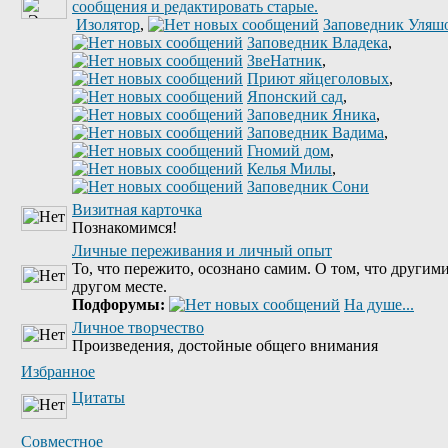
Изолятор
,
Заповедник Уляш
Заповедник Владека
,
ЗвеНатник
,
Приют яйцеголовых
,
Японский сад
,
Заповедник Яника
,
Заповедник Вадима
,
Гномий дом
,
Келья Милы
,
Заповедник Сони
Визитная карточка
Познакомимся!
Личные переживания и личный опыт
То, что пережито, осознано самим. О том, что другими
другом месте.
Подфорумы:
На душе...
Личное творчество
Произведения, достойные общего внимания
Избранное
Цитаты
Совместное