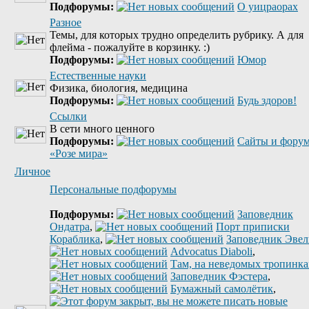
Подфорумы:
О уицраорах
Разное
Темы, для которых трудно определить рубрику. А для
флейма - пожалуйте в корзинку. :)
Подфорумы:
Юмор
Естественные науки
Физика, биология, медицина
Подфорумы:
Будь здоров!
Ссылки
В сети много ценного
Подфорумы:
Сайты и фору
«Розе мира»
Личное
Персональные подфорумы
Подфорумы:
Заповедник
Ондатра
,
Порт приписки
Кораблика
,
Заповедник Эве
Advocatus Diaboli
,
Там, на неведомых тропинках
Заповедник Фэстера
,
Бумажный самолётик
,