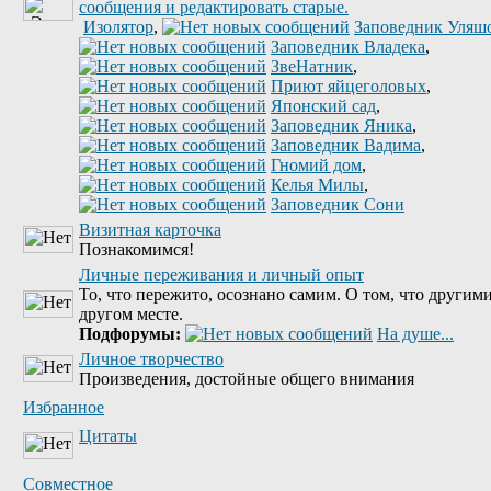
Изолятор
,
Заповедник Уляш
Заповедник Владека
,
ЗвеНатник
,
Приют яйцеголовых
,
Японский сад
,
Заповедник Яника
,
Заповедник Вадима
,
Гномий дом
,
Келья Милы
,
Заповедник Сони
Визитная карточка
Познакомимся!
Личные переживания и личный опыт
То, что пережито, осознано самим. О том, что другими
другом месте.
Подфорумы:
На душе...
Личное творчество
Произведения, достойные общего внимания
Избранное
Цитаты
Совместное