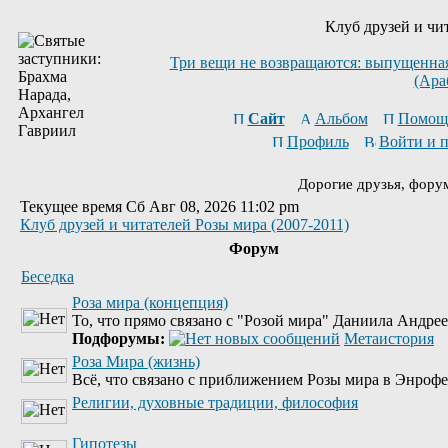
Клуб друзей и чи
Три вещи не возвращаются: выпущенная 
(Ара
Сайт
Альбом
Помощ
Профиль
Войти и 
Дорогие друзья, фору
Текущее время Сб Авг 08, 2026 11:02 pm
Клуб друзей и читателей Розы мира (2007-2011)
Форум
Беседка
Роза мира (концепция)
То, что прямо связано с "Розой мира" Даниила Андре
Подфорумы:
Метаистория
Роза Мира (жизнь)
Всё, что связано с приближением Розы мира в Энрофе
Религии, духовные традиции, философия
Гипотезы