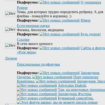
Подфорумы:
О уицраорах
Разное
Темы, для которых трудно определить рубрику. А для
флейма - пожалуйте в корзинку. :)
Подфорумы:
Юмор
Естественные науки
Физика, биология, медицина
Подфорумы:
Будь здоров!
Ссылки
В сети много ценного
Подфорумы:
Сайты и фору
«Розе мира»
Личное
Персональные подфорумы
Подфорумы:
Заповедник
Ондатра
,
Порт приписки
Кораблика
,
Заповедник Эве
Advocatus Diaboli
,
Там, на неведомых тропинках
Заповедник Фэстера
,
Бумажный самолётик
,