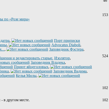
46
153
ы по «Розе мира»
датра
,
Порт приписки
лины
,
Advocatus Diaboli
,
...
,
Заповедник Фэстера
,
524
Изолятор
,
Заповедник Владека
,
Приют яйцеголовых
,
Яника
,
Заповедник Вадима
,
Келья Милы
,
102
 - в другом месте.
102