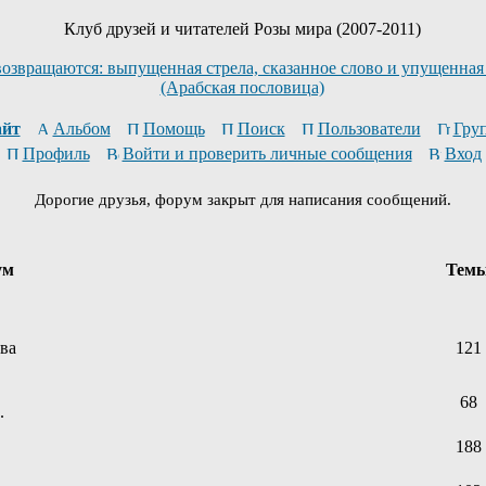
Клуб друзей и читателей Розы мира (2007-2011)
возвращаются: выпущенная стрела, сказанное слово и упущенная
(Арабская пословица)
йт
Альбом
Помощь
Поиск
Пользователи
Гру
Профиль
Войти и проверить личные сообщения
Вход
Дорогие друзья, форум закрыт для написания сообщений.
ум
Тем
ева
121
68
.
188