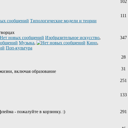
102
111
Типологические модели и теории
творцах
Изобразительное искусство
,
347
Музыка
,
Кино
,
Поп-культура
28
31
жизни, включая образование
251
133
лейма - пожалуйте в корзинку. :)
291