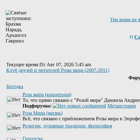
Три вещи не 
Са
Текущее время Пт Авг 07, 2026 5:45 am
Клуб друзей и читателей Розы мира (2007-2011)
Фор
Беседка
Роза мира (концепция)
То, что прямо связано с "Розой мира" Даниила Андре
Подфорумы:
Метаистория
Роза Мира (жизнь)
Всё, что связано с приближением Розы мира в Энрофе
Религии, духовные традиции, философия
Гипотезы