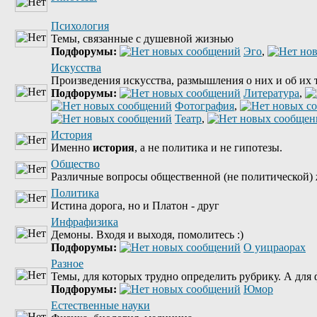
Психология
Темы, связанные с душевной жизнью
Подфорумы:
Эго
,
Искусства
Произведения искусства, размышления о них и об их 
Подфорумы:
Литература
,
Фотография
,
Театр
,
История
Именно
история
, а не политика и не гипотезы.
Общество
Различные вопросы общественной (не политической) 
Политика
Истина дорога, но и Платон - друг
Инфрафизика
Демоны. Входя и выходя, помолитесь :)
Подфорумы:
О уицраорах
Разное
Темы, для которых трудно определить рубрику. А для ф
Подфорумы:
Юмор
Естественные науки