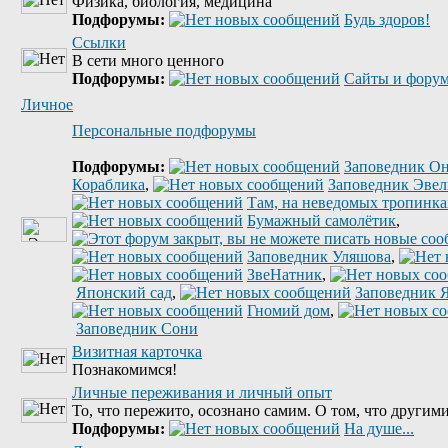
Физика, биология, медицина
Подфорумы:
Будь здоров!
Ссылки
В сети много ценного
Подфорумы:
Сайты и форум
Личное
Персональные подфорумы
Подфорумы:
Заповедник Он
Кораблика
,
Заповедник Эве
Там, на неведомых тропинках
Бумажный самолётик
,
Заповедник Уляшова
,
ЗвеНатник
,
Японский сад
,
Заповедник 
Гномий дом
,
Заповедник Сони
Визитная карточка
Познакомимся!
Личные переживания и личный опыт
То, что пережито, осознано самим. О том, что другими
Подфорумы:
На душе...