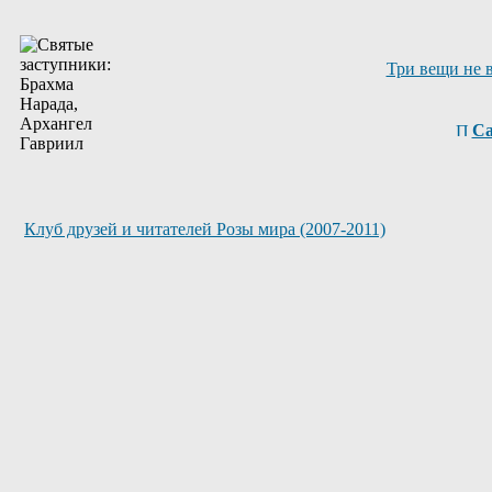
Три вещи не 
Са
Клуб друзей и читателей Розы мира (2007-2011)