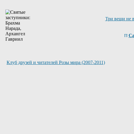
Три вещи не 
Са
Клуб друзей и читателей Розы мира (2007-2011)