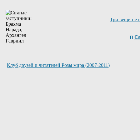
Три вещи не 
Са
Клуб друзей и читателей Розы мира (2007-2011)