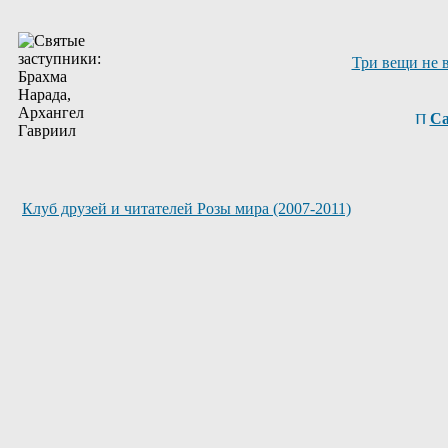
Три вещи не 
Са
Клуб друзей и читателей Розы мира (2007-2011)