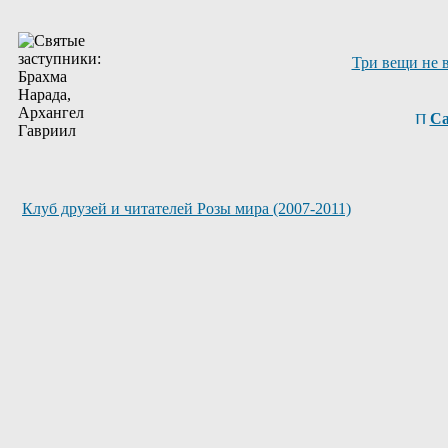
Три вещи не 
Са
Клуб друзей и читателей Розы мира (2007-2011)