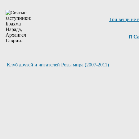
Три вещи не 
Са
Клуб друзей и читателей Розы мира (2007-2011)