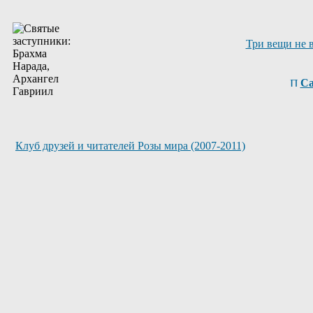
Три вещи не 
Са
Клуб друзей и читателей Розы мира (2007-2011)