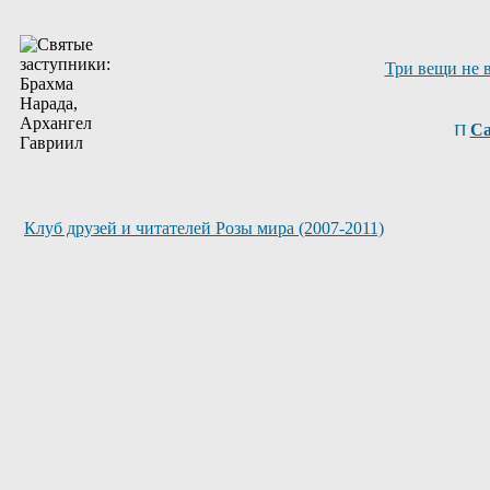
Три вещи не 
Са
Клуб друзей и читателей Розы мира (2007-2011)