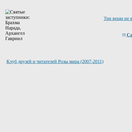
Три вещи не 
Са
Клуб друзей и читателей Розы мира (2007-2011)