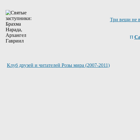
Три вещи не 
Са
Клуб друзей и читателей Розы мира (2007-2011)