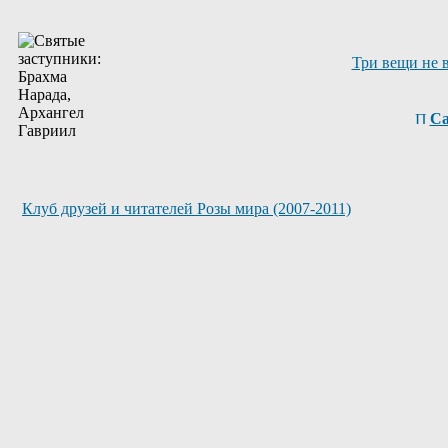
Три вещи не 
Са
Клуб друзей и читателей Розы мира (2007-2011)