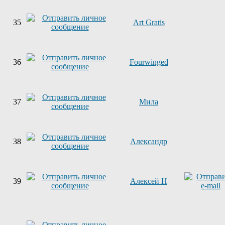
35
Art Gratis
36
Fourwinged
37
Мила
38
Александр
39
Алексей Н