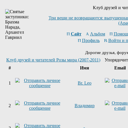
Клуб друзей и чи
Три вещи не возвращаются: выпущенная 
(Ара
Сайт
Альбом
Помощ
Профиль
Войти и 
Дорогие друзья, фору
Клуб друзей и читателей Розы мира (2007-2011)
Упорядочит
#
Имя
Email
1
Br. Leo
2
Владимир