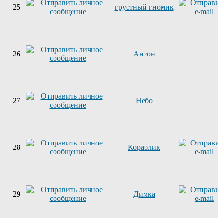
25
грустный гномик
26
Антон
27
Небо
28
Кораблик
29
Димка