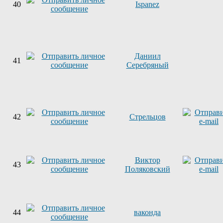
40
Ispanez
Даниил
41
Серебряный
42
Стрельцов
Виктор
43
Поляковский
44
ваконда