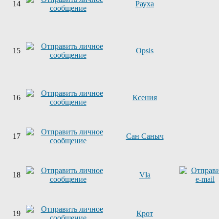
14
Рауха
15
Opsis
16
Ксения
17
Сан Саныч
18
Vla
19
Крот