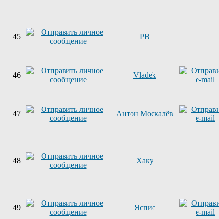
45
PB
46
Vladek
47
Антон Москалёв
48
Хаку
49
Яспис