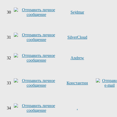
30
Sejdmar
31
SilverCloud
32
Andrew
33
Константин
34
.