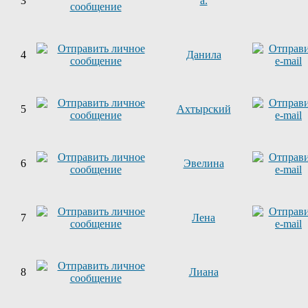
3
a.
4
Данила
5
Ахтырский
6
Эвелина
7
Лена
8
Лиана