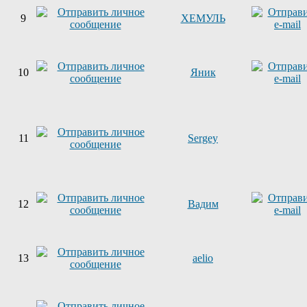
9
ХЕМУЛЬ
10
Яник
11
Sergey
12
Вадим
13
aelio