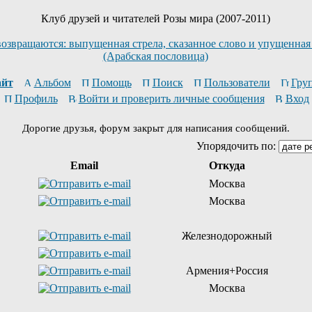
Клуб друзей и читателей Розы мира (2007-2011)
возвращаются: выпущенная стрела, сказанное слово и упущенная
(Арабская пословица)
йт
Альбом
Помощь
Поиск
Пользователи
Гру
Профиль
Войти и проверить личные сообщения
Вход
Дорогие друзья, форум закрыт для написания сообщений.
Упорядочить по:
Email
Откуда
Москва
Москва
Железнодорожный
Армения+Россия
Москва