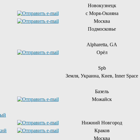
Новокузнецк
с Моря-Окияна
Москва
Подмосковье
Alpharetta, GA
Орёл
Spb
Земля, Украина, Киев, Inner Space
Базель
Можайск
ный
Нижний Новгород
кий
Краков
Москва