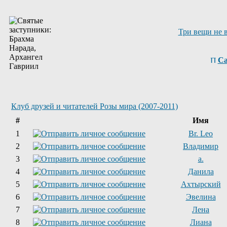
Три вещи не 
Са
Клуб друзей и читателей Розы мира (2007-2011)
#
Имя
1
Br. Leo
2
Владимир
3
a.
4
Данила
5
Ахтырский
6
Эвелина
7
Лена
8
Лиана