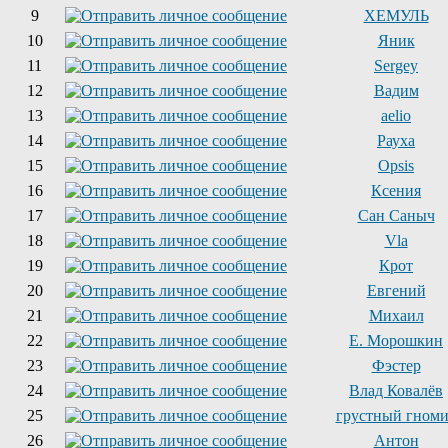
9
ХЕМУЛЬ
10
Яник
11
Sergey
12
Вадим
13
aelio
14
Рауха
15
Opsis
16
Ксения
17
Сан Саныч
18
Vla
19
Крот
20
Евгений
21
Михаил
22
Е. Морошкин
23
Фэстер
24
Влад Ковалёв
25
грустный гном
26
Антон