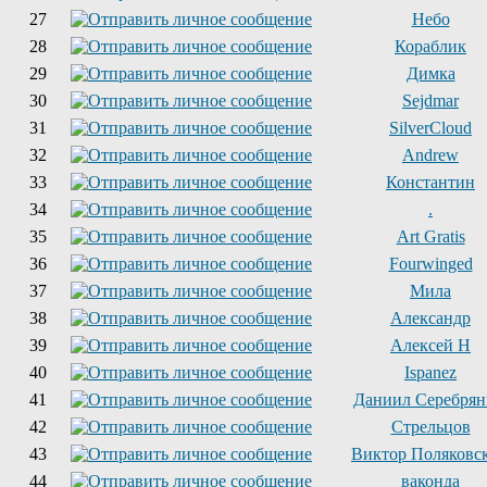
27
Небо
28
Кораблик
29
Димка
30
Sejdmar
31
SilverCloud
32
Andrew
33
Константин
34
.
35
Art Gratis
36
Fourwinged
37
Мила
38
Александр
39
Алексей Н
40
Ispanez
41
Даниил Серебря
42
Стрельцов
43
Виктор Поляковс
44
ваконда