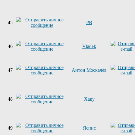
45
PB
46
Vladek
47
Антон Москалёв
48
Хаку
49
Яспис