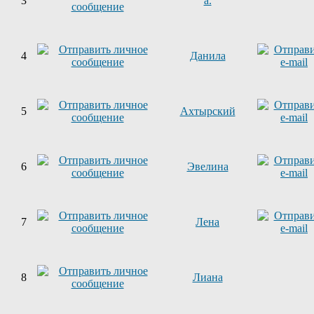
3
a.
4
Данила
5
Ахтырский
6
Эвелина
7
Лена
8
Лиана