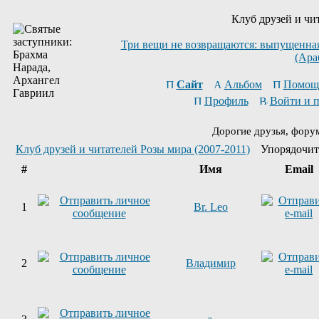
Клуб друзей и чи
Три вещи не возвращаются: выпущенная 
(Ара
Сайт
Альбом
Помощ
Профиль
Войти и 
Дорогие друзья, фору
Клуб друзей и читателей Розы мира (2007-2011)
Упорядочит
#
Имя
Email
1
Br. Leo
2
Владимир