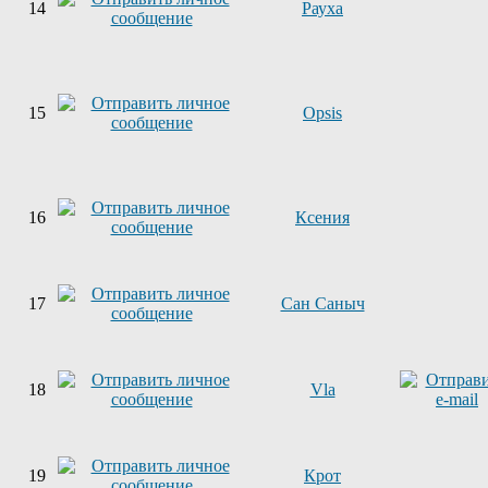
14
Рауха
15
Opsis
16
Ксения
17
Сан Саныч
18
Vla
19
Крот