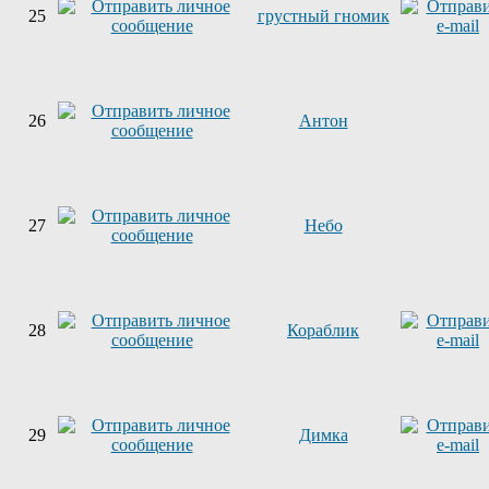
25
грустный гномик
26
Антон
27
Небо
28
Кораблик
29
Димка