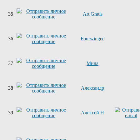
35
Art Gratis
36
Fourwinged
37
Мила
38
Александр
39
Алексей Н