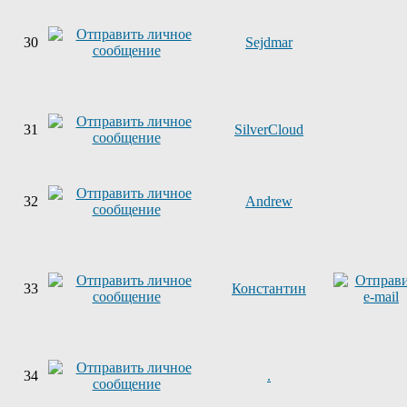
30
Sejdmar
31
SilverCloud
32
Andrew
33
Константин
34
.