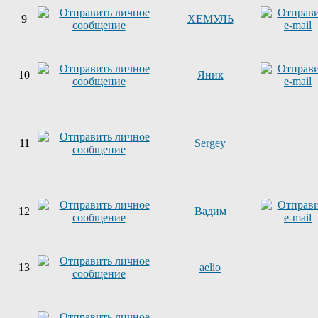
9
ХЕМУЛЬ
10
Яник
11
Sergey
12
Вадим
13
aelio