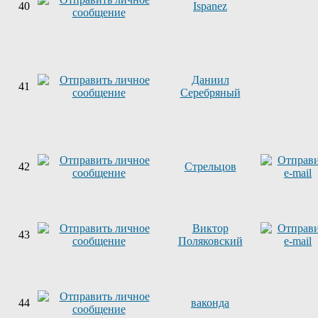
40
Ispanez
Даниил
41
Серебряный
42
Стрельцов
Виктор
43
Поляковский
44
ваконда