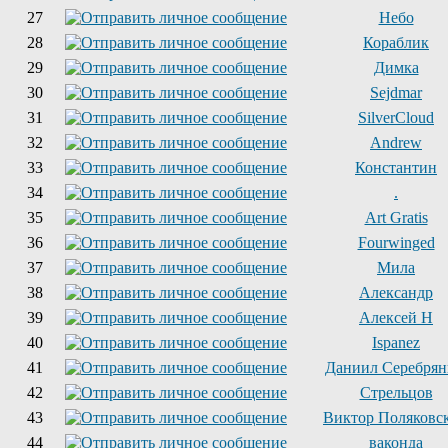
27
Небо
28
Кораблик
29
Димка
30
Sejdmar
31
SilverCloud
32
Andrew
33
Константин
34
.
35
Art Gratis
36
Fourwinged
37
Мила
38
Александр
39
Алексей Н
40
Ispanez
41
Даниил Серебря
42
Стрельцов
43
Виктор Поляковс
44
ваконда