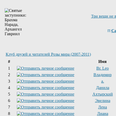
Три вещи не 
Са
Клуб друзей и читателей Розы мира (2007-2011)
#
Имя
1
Br. Leo
2
Владимир
3
a.
4
Данила
5
Ахтырский
6
Эвелина
7
Лена
8
Лиана