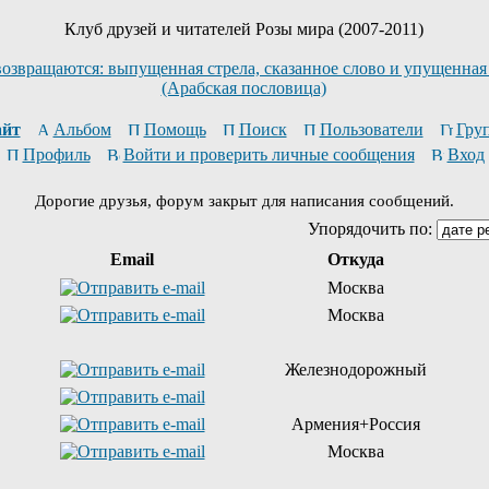
Клуб друзей и читателей Розы мира (2007-2011)
возвращаются: выпущенная стрела, сказанное слово и упущенная
(Арабская пословица)
йт
Альбом
Помощь
Поиск
Пользователи
Гру
Профиль
Войти и проверить личные сообщения
Вход
Дорогие друзья, форум закрыт для написания сообщений.
Упорядочить по:
Email
Откуда
Москва
Москва
Железнодорожный
Армения+Россия
Москва