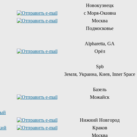
Новокузнецк
с Моря-Окияна
Москва
Подмосковье
Alpharetta, GA
Орёл
Spb
Земля, Украина, Киев, Inner Space
Базель
Можайск
ный
Нижний Новгород
кий
Краков
Москва