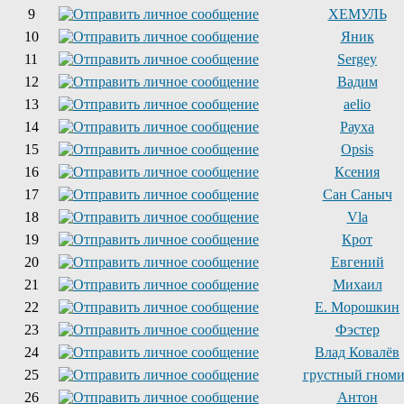
9
ХЕМУЛЬ
10
Яник
11
Sergey
12
Вадим
13
aelio
14
Рауха
15
Opsis
16
Ксения
17
Сан Саныч
18
Vla
19
Крот
20
Евгений
21
Михаил
22
Е. Морошкин
23
Фэстер
24
Влад Ковалёв
25
грустный гном
26
Антон