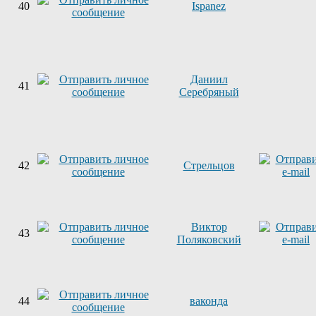
40
Ispanez
Даниил
41
Серебряный
42
Стрельцов
Виктор
43
Поляковский
44
ваконда