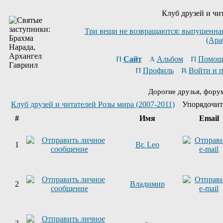
Клуб друзей и чи
Три вещи не возвращаются: выпущенная 
(Ара
Сайт
Альбом
Помощ
Профиль
Войти и 
Дорогие друзья, фору
Клуб друзей и читателей Розы мира (2007-2011)
Упорядочит
#
Имя
Email
1
Br. Leo
2
Владимир