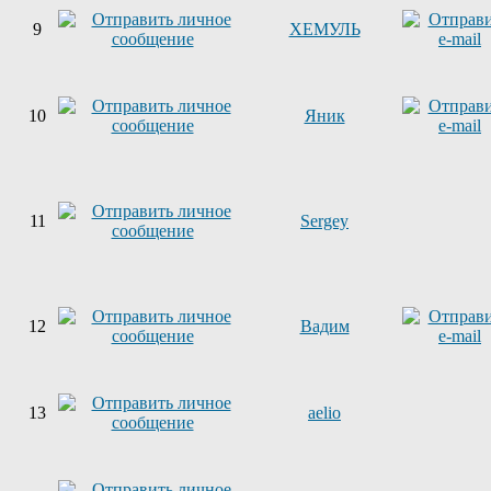
9
ХЕМУЛЬ
10
Яник
11
Sergey
12
Вадим
13
aelio