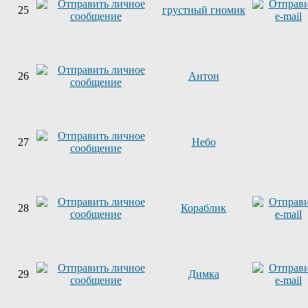
25
грустный гномик
26
Антон
27
Небо
28
Кораблик
29
Димка