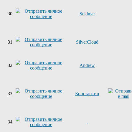
30
Sejdmar
31
SilverCloud
32
Andrew
33
Константин
34
.