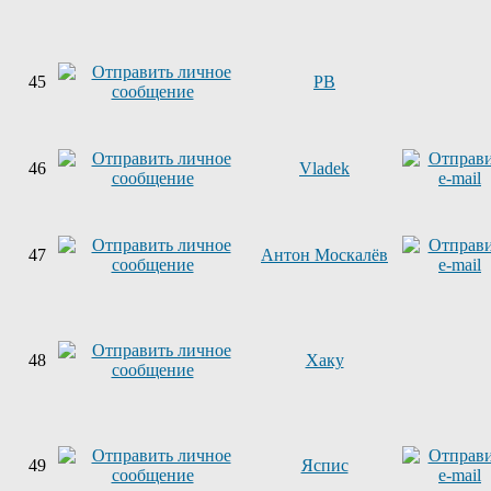
45
PB
46
Vladek
47
Антон Москалёв
48
Хаку
49
Яспис