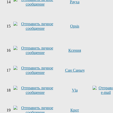
14
Рауха
15
Opsis
16
Ксения
17
Сан Саныч
18
Vla
19
Крот