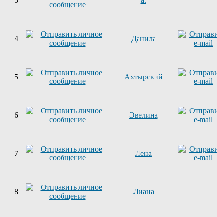
3
a.
4
Данила
5
Ахтырский
6
Эвелина
7
Лена
8
Лиана