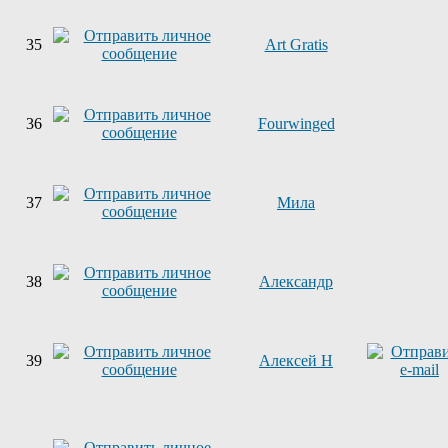
35
Art Gratis
36
Fourwinged
37
Мила
38
Александр
39
Алексей Н