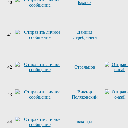
40
Ispanez
Даниил
41
Серебряный
42
Стрельцов
Виктор
43
Поляковский
44
ваконда