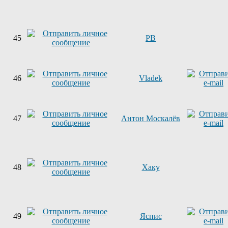
45
PB
46
Vladek
47
Антон Москалёв
48
Хаку
49
Яспис