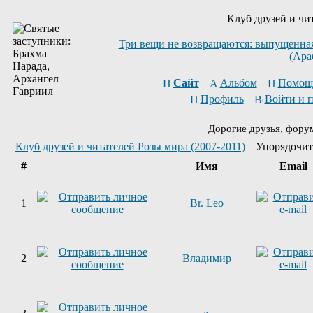
Клуб друзей и чи
Три вещи не возвращаются: выпущенная 
(Ара
Сайт
Альбом
Помощ
Профиль
Войти и 
Дорогие друзья, фору
Клуб друзей и читателей Розы мира (2007-2011)
Упорядочит
#
Имя
Email
1
Br. Leo
2
Владимир