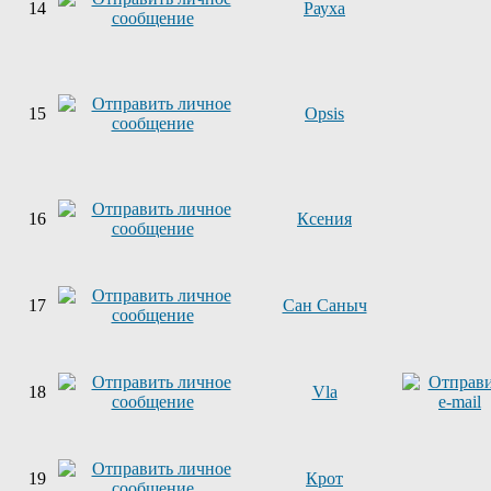
14
Рауха
15
Opsis
16
Ксения
17
Сан Саныч
18
Vla
19
Крот