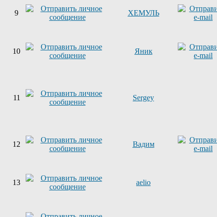
9
ХЕМУЛЬ
10
Яник
11
Sergey
12
Вадим
13
aelio