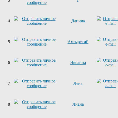
3
a.
4
Данила
5
Ахтырский
6
Эвелина
7
Лена
8
Лиана