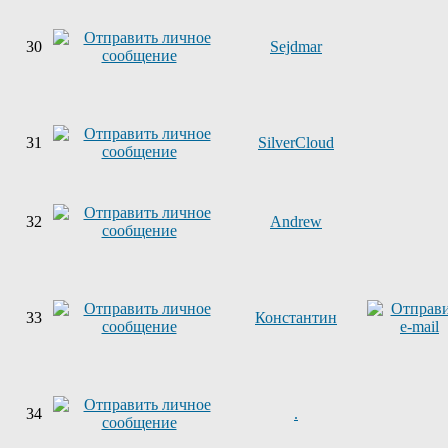
30
Sejdmar
31
SilverCloud
32
Andrew
33
Константин
34
.