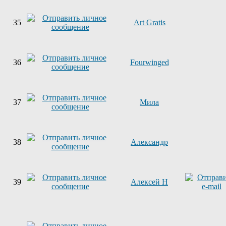
35
Art Gratis
36
Fourwinged
37
Мила
38
Александр
39
Алексей Н