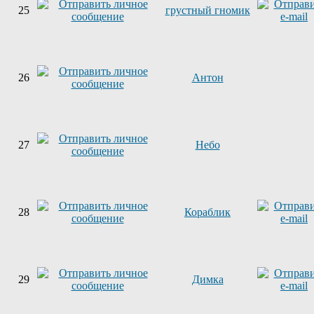
25
грустный гномик
26
Антон
27
Небо
28
Кораблик
29
Димка