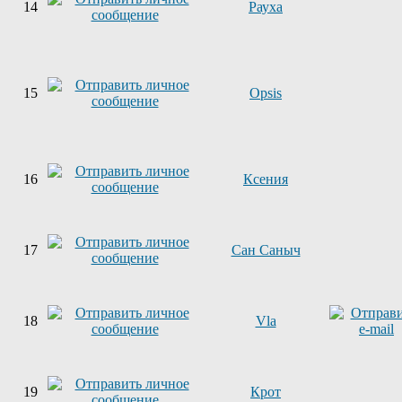
14
Рауха
15
Opsis
16
Ксения
17
Сан Саныч
18
Vla
19
Крот