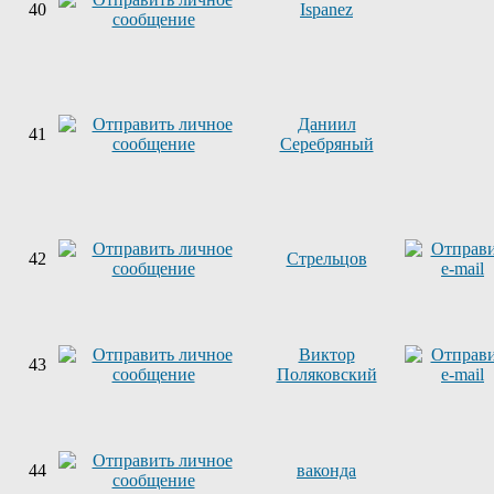
40
Ispanez
Даниил
41
Серебряный
42
Стрельцов
Виктор
43
Поляковский
44
ваконда