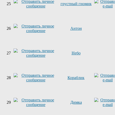
25
грустный гномик
26
Антон
27
Небо
28
Кораблик
29
Димка