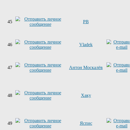
45
PB
46
Vladek
47
Антон Москалёв
48
Хаку
49
Яспис