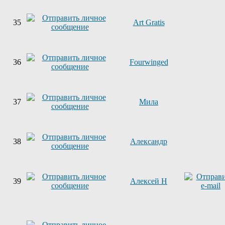
35
Art Gratis
36
Fourwinged
37
Мила
38
Александр
39
Алексей Н