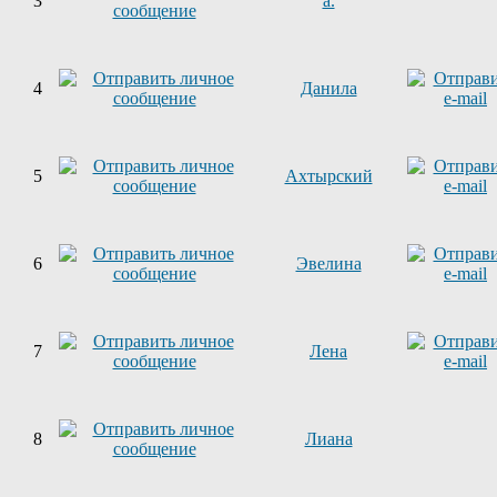
3
a.
4
Данила
5
Ахтырский
6
Эвелина
7
Лена
8
Лиана