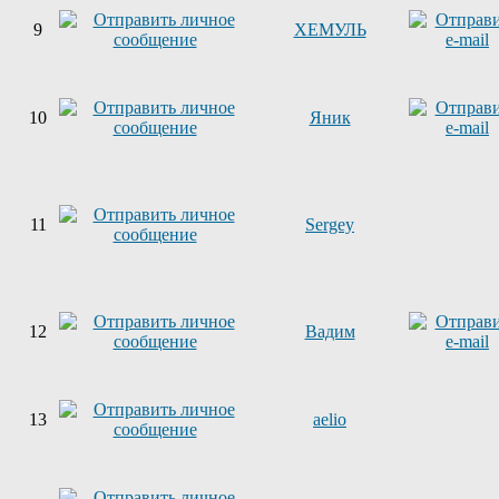
9
ХЕМУЛЬ
10
Яник
11
Sergey
12
Вадим
13
aelio