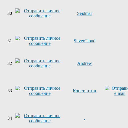
30
Sejdmar
31
SilverCloud
32
Andrew
33
Константин
34
.