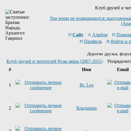
Клуб друзей и чи
Три вещи не возвращаются: выпущенная 
(Ара
Сайт
Альбом
Помощ
Профиль
Войти и 
Дорогие друзья, фору
Клуб друзей и читателей Розы мира (2007-2011)
Упорядочит
#
Имя
Email
1
Br. Leo
2
Владимир