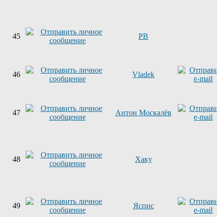
45
PB
46
Vladek
47
Антон Москалёв
48
Хаку
49
Яспис