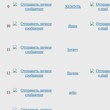
9
ХЕМУЛЬ
10
Яник
11
Sergey
12
Вадим
13
aelio