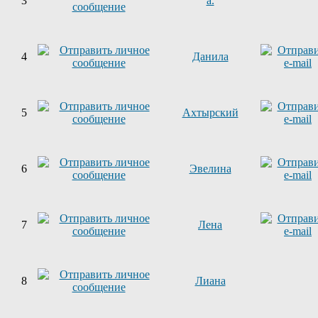
3
a.
4
Данила
5
Ахтырский
6
Эвелина
7
Лена
8
Лиана