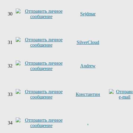
30
Sejdmar
31
SilverCloud
32
Andrew
33
Константин
34
.