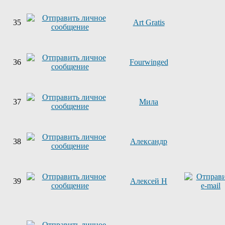
35
Art Gratis
36
Fourwinged
37
Мила
38
Александр
39
Алексей Н