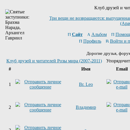
Клуб друзей и чи
Три вещи не возвращаются: выпущенная 
(Ара
Сайт
Альбом
Помощ
Профиль
Войти и 
Дорогие друзья, фору
Клуб друзей и читателей Розы мира (2007-2011)
Упорядочит
#
Имя
Email
1
Br. Leo
2
Владимир