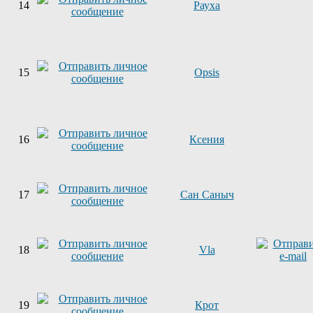
14
Рауха
15
Opsis
16
Ксения
17
Сан Саныч
18
Vla
19
Крот