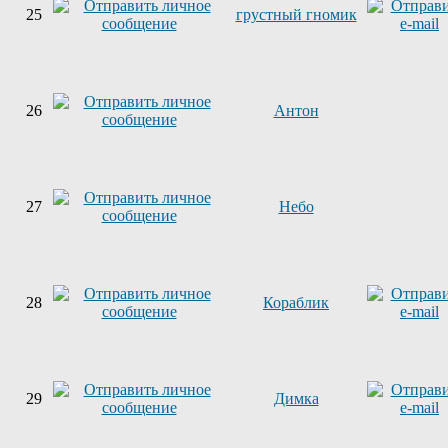
25
грустный гномик
26
Антон
27
Небо
28
Кораблик
29
Димка