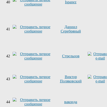
40
Ispanez
Даниил
41
Серебряный
42
Стрельцов
Виктор
43
Поляковский
44
ваконда