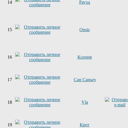
14
Рауха
15
Opsis
16
Ксения
17
Сан Саныч
18
Vla
19
Крот