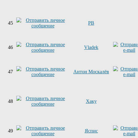
45
PB
46
Vladek
47
Антон Москалёв
48
Хаку
49
Яспис