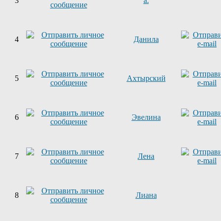
3
a.
4
Данила
5
Ахтырский
6
Эвелина
7
Лена
8
Лиана