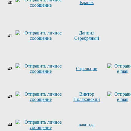
40
Ispanez
Даниил
41
Серебряный
42
Стрельцов
Виктор
43
Поляковский
44
ваконда