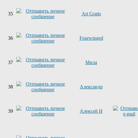
35
Art Gratis
36
Fourwinged
37
Мила
38
Александр
39
Алексей Н