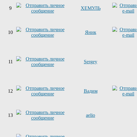
9
ХЕМУЛЬ
10
Яник
11
Sergey
12
Вадим
13
aelio