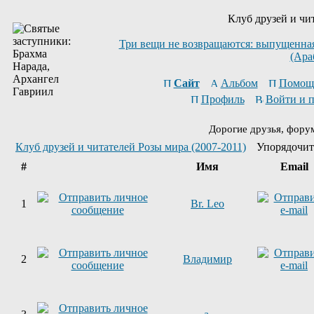
Клуб друзей и чи
Три вещи не возвращаются: выпущенная 
(Ара
Сайт
Альбом
Помощ
Профиль
Войти и 
Дорогие друзья, фору
Клуб друзей и читателей Розы мира (2007-2011)
Упорядочит
#
Имя
Email
1
Br. Leo
2
Владимир