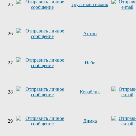
25
грустный гномик
26
Антон
27
Небо
28
Кораблик
29
Димка