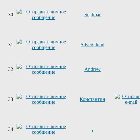
30
Sejdmar
31
SilverCloud
32
Andrew
33
Константин
34
.