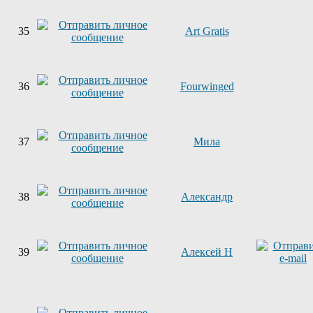
35
Art Gratis
36
Fourwinged
37
Мила
38
Александр
39
Алексей Н