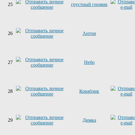
25
грустный гномик
26
Антон
27
Небо
28
Кораблик
29
Димка