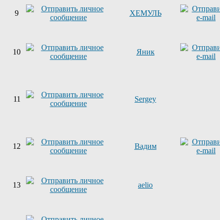
9
ХЕМУЛЬ
10
Яник
11
Sergey
12
Вадим
13
aelio