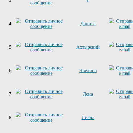
3
a.
4
Данила
5
Ахтырский
6
Эвелина
7
Лена
8
Лиана