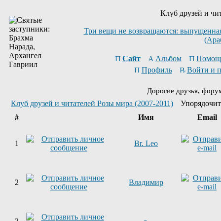
Клуб друзей и чи
Три вещи не возвращаются: выпущенная 
(Ара
Сайт
Альбом
Помощ
Профиль
Войти и 
Дорогие друзья, фору
Клуб друзей и читателей Розы мира (2007-2011)
Упорядочит
#
Имя
Email
1
Br. Leo
2
Владимир