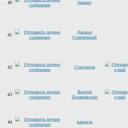
40
Ispanez
Даниил
41
Серебряный
42
Стрельцов
Виктор
43
Поляковский
44
ваконда