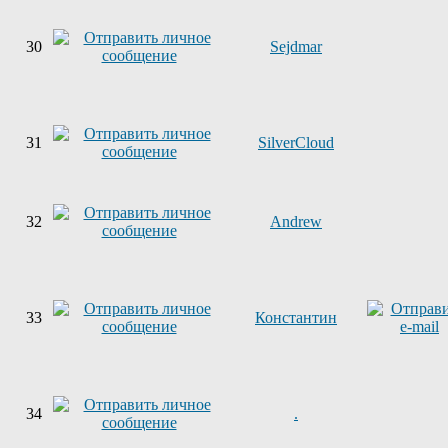
30
Sejdmar
31
SilverCloud
32
Andrew
33
Константин
34
.