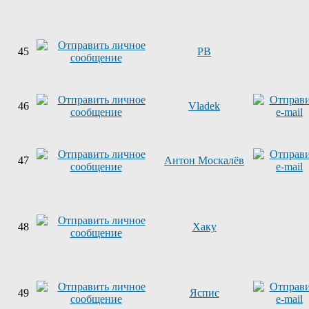
45
PB
46
Vladek
47
Антон Москалёв
48
Хаку
49
Яспис