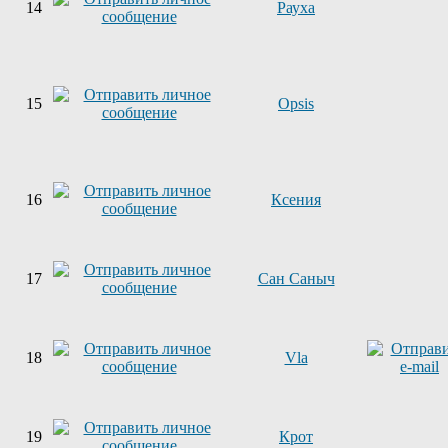
14
Рауха
15
Opsis
16
Ксения
17
Сан Саныч
18
Vla
19
Крот