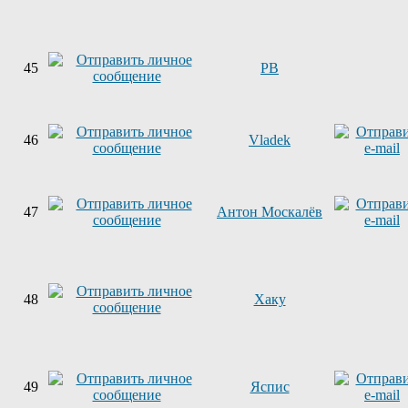
45
PB
46
Vladek
47
Антон Москалёв
48
Хаку
49
Яспис