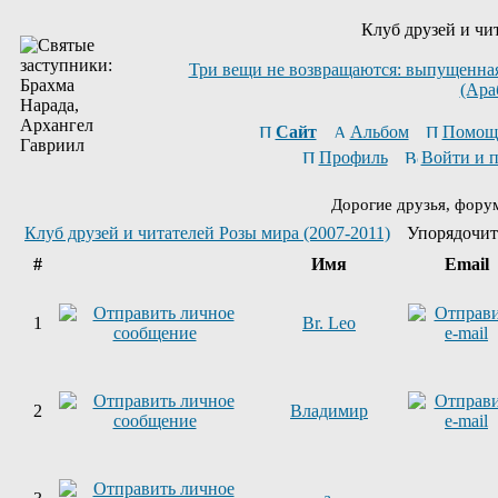
Клуб друзей и чи
Три вещи не возвращаются: выпущенная 
(Ара
Сайт
Альбом
Помощ
Профиль
Войти и 
Дорогие друзья, фору
Клуб друзей и читателей Розы мира (2007-2011)
Упорядочит
#
Имя
Email
1
Br. Leo
2
Владимир