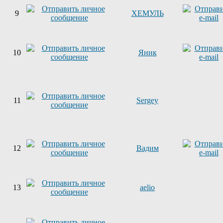
9
ХЕМУЛЬ
10
Яник
11
Sergey
12
Вадим
13
aelio