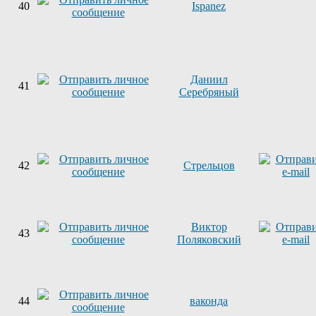
40
Ispanez
Даниил
41
Серебряный
42
Стрельцов
Виктор
43
Поляковский
44
ваконда