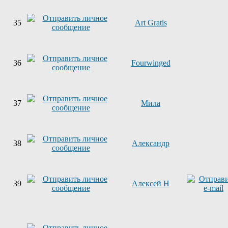
35
Art Gratis
36
Fourwinged
37
Мила
38
Александр
39
Алексей Н