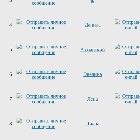
3
a.
4
Данила
5
Ахтырский
6
Эвелина
7
Лена
8
Лиана