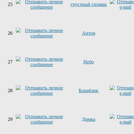
25
грустный гномик
26
Антон
27
Небо
28
Кораблик
29
Димка