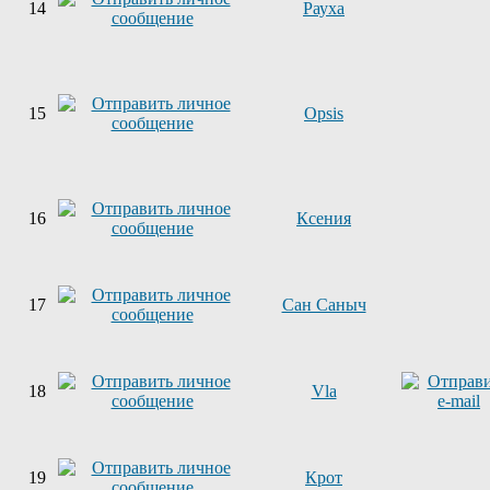
14
Рауха
15
Opsis
16
Ксения
17
Сан Саныч
18
Vla
19
Крот