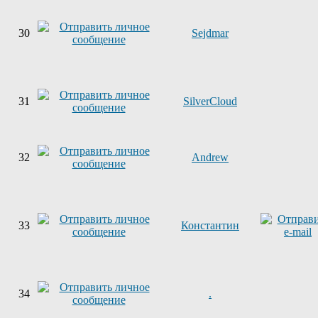
30
Sejdmar
31
SilverCloud
32
Andrew
33
Константин
34
.