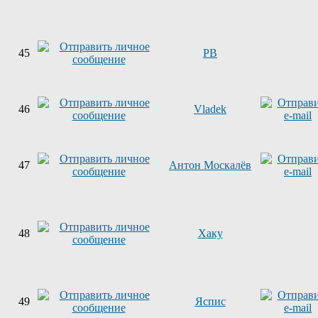
45
PB
46
Vladek
47
Антон Москалёв
48
Хаку
49
Яспис