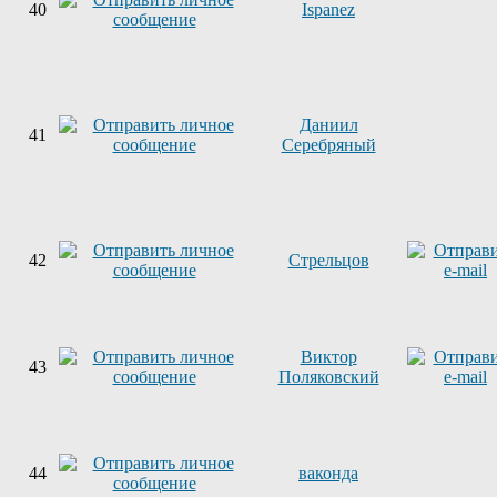
40
Ispanez
Даниил
41
Серебряный
42
Стрельцов
Виктор
43
Поляковский
44
ваконда