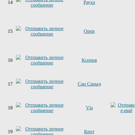
14
Рауха
15
Opsis
16
Ксения
17
Сан Саныч
18
Vla
19
Крот