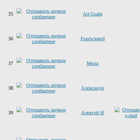
35
Art Gratis
36
Fourwinged
37
Мила
38
Александр
39
Алексей Н