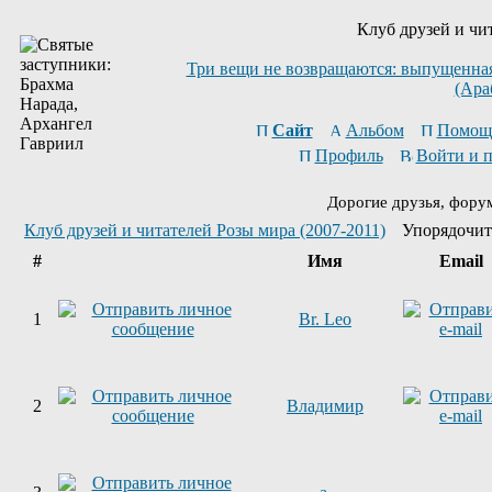
Клуб друзей и чи
Три вещи не возвращаются: выпущенная 
(Ара
Сайт
Альбом
Помощ
Профиль
Войти и 
Дорогие друзья, фору
Клуб друзей и читателей Розы мира (2007-2011)
Упорядочит
#
Имя
Email
1
Br. Leo
2
Владимир