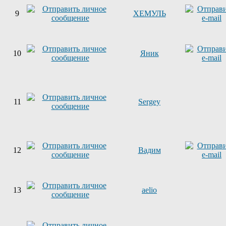
9
ХЕМУЛЬ
10
Яник
11
Sergey
12
Вадим
13
aelio