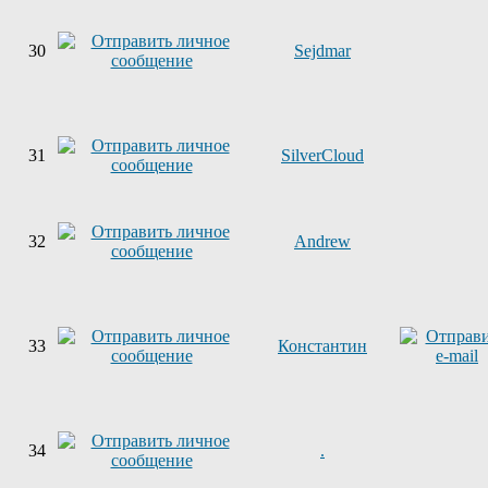
30
Sejdmar
31
SilverCloud
32
Andrew
33
Константин
34
.