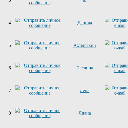
3
a.
4
Данила
5
Ахтырский
6
Эвелина
7
Лена
8
Лиана