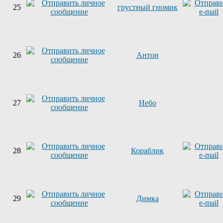
25
грустный гномик
26
Антон
27
Небо
28
Кораблик
29
Димка