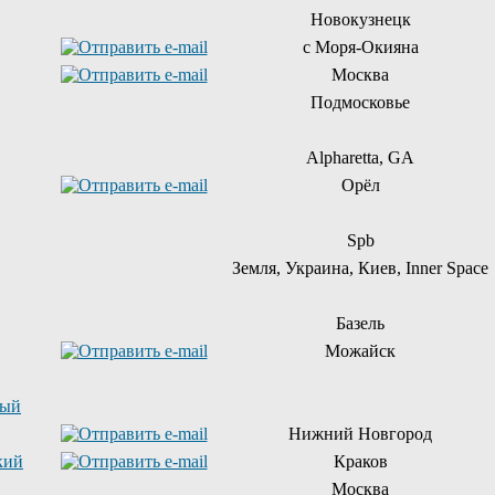
Новокузнецк
с Моря-Окияна
Москва
Подмосковье
Alpharetta, GA
Орёл
Spb
Земля, Украина, Киев, Inner Space
Базель
Можайск
ный
Нижний Новгород
кий
Краков
Москва