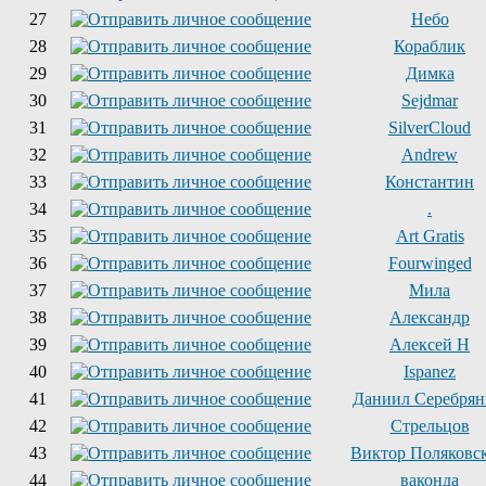
27
Небо
28
Кораблик
29
Димка
30
Sejdmar
31
SilverCloud
32
Andrew
33
Константин
34
.
35
Art Gratis
36
Fourwinged
37
Мила
38
Александр
39
Алексей Н
40
Ispanez
41
Даниил Серебря
42
Стрельцов
43
Виктор Поляковс
44
ваконда