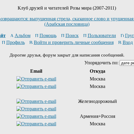
Клуб друзей и читателей Розы мира (2007-2011)
возвращаются: выпущенная стрела, сказанное слово и упущенная
(Арабская пословица)
йт
Альбом
Помощь
Поиск
Пользователи
Гру
Профиль
Войти и проверить личные сообщения
Вход
Дорогие друзья, форум закрыт для написания сообщений.
Упорядочить по:
Email
Откуда
Москва
Москва
Железнодорожный
Армения+Россия
Москва