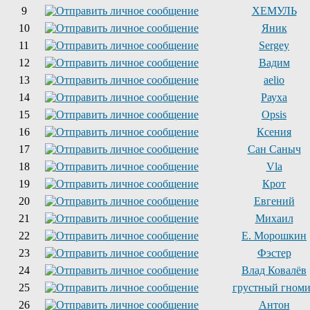
9
ХЕМУЛЬ
10
Яник
11
Sergey
12
Вадим
13
aelio
14
Рауха
15
Opsis
16
Ксения
17
Сан Саныч
18
Vla
19
Крот
20
Евгений
21
Михаил
22
Е. Морошкин
23
Фэстер
24
Влад Ковалёв
25
грустный гном
26
Антон