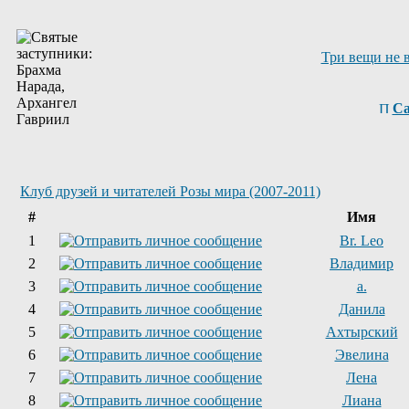
Три вещи не 
Са
Клуб друзей и читателей Розы мира (2007-2011)
#
Имя
1
Br. Leo
2
Владимир
3
a.
4
Данила
5
Ахтырский
6
Эвелина
7
Лена
8
Лиана